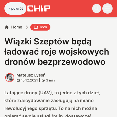
powrót
Home
Tech
Wiązki Szeptów będą
ładować roje wojskowych
dronów bezprzewodowo
Mateusz Łysoń
M
10.12.2021
|
3
min
Latające drony (UAV), to jedne z tych dzieł,
które zdecydowanie zasługują na miano
rewolucyjnego sprzętu. To na nich można
opierać swoje usługi (m.in. dostawcze),