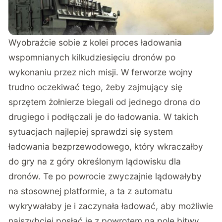
Wyobraźcie sobie z kolei proces ładowania
wspomnianych kilkudziesięciu dronów po
wykonaniu przez nich misji. W ferworze wojny
trudno oczekiwać tego, żeby zajmujący się
sprzętem żołnierze biegali od jednego drona do
drugiego i podłączali je do ładowania. W takich
sytuacjach najlepiej sprawdzi się system
ładowania bezprzewodowego, który wkraczałby
do gry na z góry określonym lądowisku dla
dronów. Te po powrocie zwyczajnie lądowałyby
na stosownej platformie, a ta z automatu
wykrywałaby je i zaczynała ładować, aby możliwie
najszybciej posłać je z powrotem na pole bitwy.