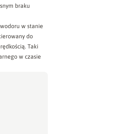
zesnym braku
 wodoru w stanie
skierowany do
rędkością. Taki
arnego w czasie