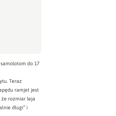
ę samolotom do 17
ytu. Teraz
apędu ramjet jest
 że rozmiar leja
nie długi” i