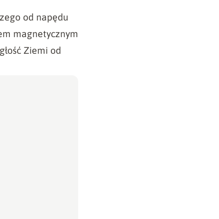
kszego od napędu
olem magnetycznym
egłość Ziemi od