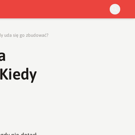
y uda się go zbudować?
a
Kiedy
gdy nie dotarł