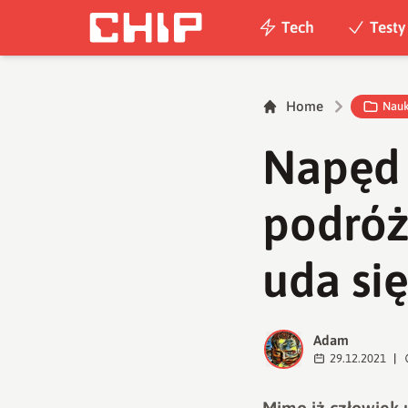
Tech
Testy
Home
Nau
Napęd 
podróż
uda si
Adam
A
29.12.2021
|
Mimo iż człowiek 