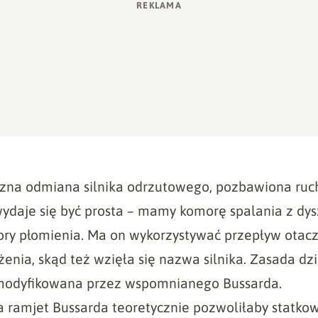
czna odmiana silnika odrzutowego, pozbawiona ruc
wydaje się być prosta – mamy komorę spalania z dys
atory płomienia. Ma on wykorzystywać przepływ otac
enia, skąd też wzięła się nazwa silnika. Zasada dz
modyfikowana przez wspomnianego Bussarda.
ka ramjet Bussarda teoretycznie pozwoliłaby statkow