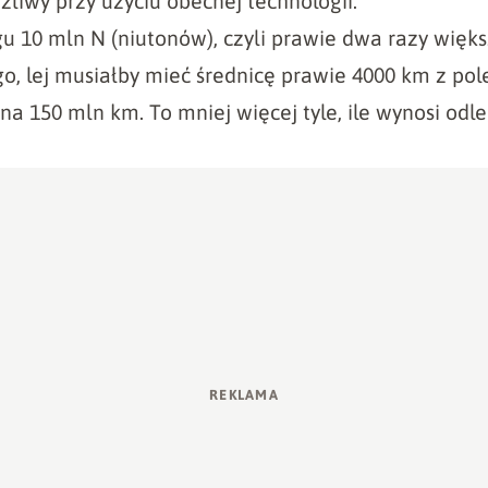
liwy przy użyciu obecnej technologii.
gu 10 mln N (niutonów), czyli prawie dwa razy wię
o, lej musiałby mieć średnicę prawie 4000 km z p
na 150 mln km. To mniej więcej tyle, ile wynosi odl