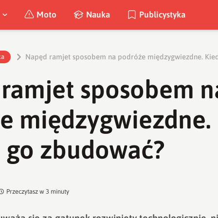
Moto
Nauka
Publicystyka
Napęd ramjet sposobem na podróże międzygwiezdne. Kied
ka
ramjet sposobem n
e międzygwiezdne. 
ę go zbudować?
Przeczytasz w
3
minuty
uważa się za gatunek rozwinięty technologicznie, ni