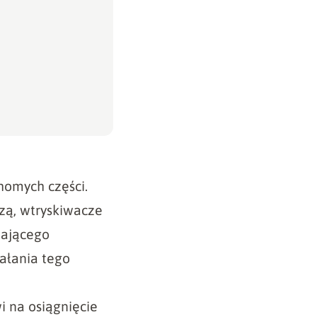
homych części.
zą, wtryskiwacze
zającego
iałania tego
i na osiągnięcie