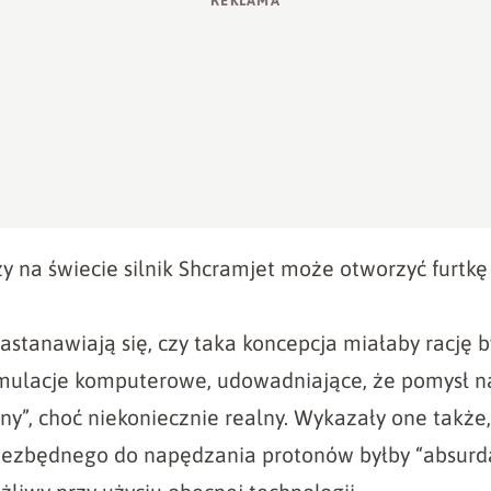
y na świecie silnik Shcramjet może otworzyć furtk
stanawiają się, czy taka koncepcja miałaby rację b
mulacje komputerowe, udowadniające, że pomysł n
ny”, choć niekoniecznie realny. Wykazały one także,
zbędnego do napędzania protonów byłby “absurdal