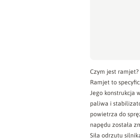
Czym jest ramjet?
Ramjet
to specyfi
Jego konstrukcja 
paliwa i stabiliz
powietrza do spręż
napędu została z
Siła odrzutu silni