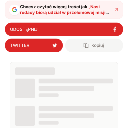
także uprawiać oraz oglądać sport.
Chcesz czytać więcej treści jak
„
Nasi
rodacy biorą udział w przełomowej misji
dotyczącej Słońca. O kulisach PROBA-3
opowiedział dr Orleański z CBK PAN
"
?
UDOSTĘPNIJ
TWITTER
Kopiuj