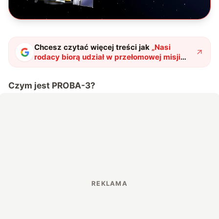
Chcesz czytać więcej treści jak
„
Nasi
rodacy biorą udział w przełomowej misji
dotyczącej Słońca. O kulisach PROBA-3
opowiedział dr Orleański z CBK PAN
"
?
Czym jest PROBA-3?