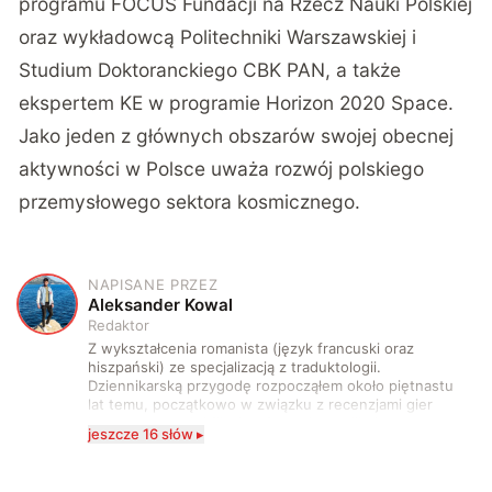
programu FOCUS Fundacji na Rzecz Nauki Polskiej
oraz wykładowcą Politechniki Warszawskiej i
Studium Doktoranckiego CBK PAN, a także
ekspertem KE w programie Horizon 2020 Space.
Jako jeden z głównych obszarów swojej obecnej
aktywności w Polsce uważa rozwój polskiego
przemysłowego sektora kosmicznego.
NAPISANE PRZEZ
A
Aleksander Kowal
Redaktor
Z wykształcenia romanista (język francuski oraz
hiszpański) ze specjalizacją z traduktologii.
Dziennikarską przygodę rozpocząłem około piętnastu
lat temu, początkowo w związku z recenzjami gier
komputerowych i filmów. Obecnie publikuję
jeszcze 16 słów ▸
zdecydowanie częściej na tematy związane z nauką
oraz technologią. W wolnym czasie uwielbiam
podróżować, śledzić kinowe i książkowe nowości, a