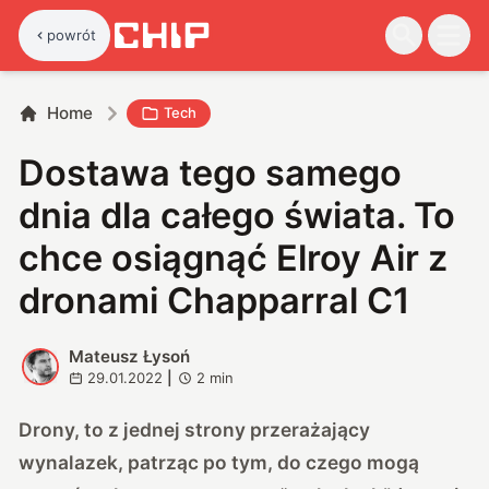
powrót
Home
Tech
Dostawa tego samego
dnia dla całego świata. To
chce osiągnąć Elroy Air z
dronami Chapparral C1
Mateusz Łysoń
M
29.01.2022
|
2
min
Drony, to z jednej strony przerażający
wynalazek, patrząc po tym, do czego mogą