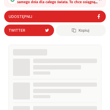
samego dnia dla całego świata. To chce osiągnąć
Elroy Air z dronami Chapparral C1
"
?
UDOSTĘPNIJ
TWITTER
Kopiuj