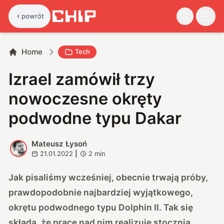
powrót
Home
Tech
Izrael zamówił trzy
nowoczesne okręty
podwodne typu Dakar
Mateusz Łysoń
M
21.01.2022
|
2
min
Jak pisaliśmy wcześniej, obecnie trwają próby,
prawdopodobnie najbardziej wyjątkowego,
okrętu podwodnego typu Dolphin II
. Tak się
składa, że prace nad nim realizuje stocznia