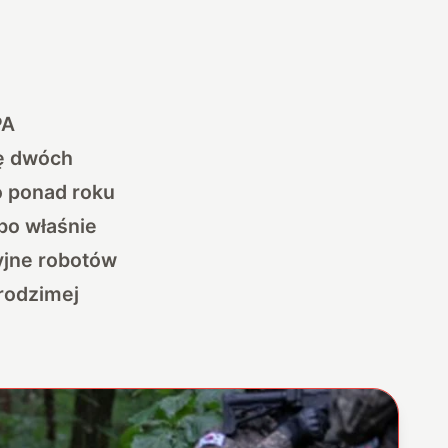
PA
ę dwóch
 ponad roku
bo właśnie
yjne robotów
rodzimej