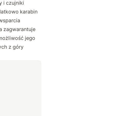
i czujniki
datkowo karabin
wsparcia
a zagwarantuje
możliwość jego
ych z góry