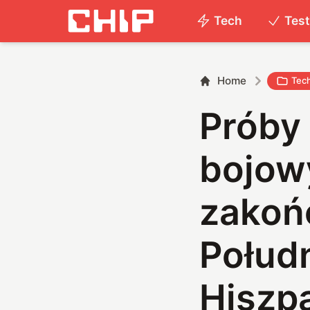
Tech
Tes
Home
Tec
Próby
bojo
zakoń
Połud
Hiszp