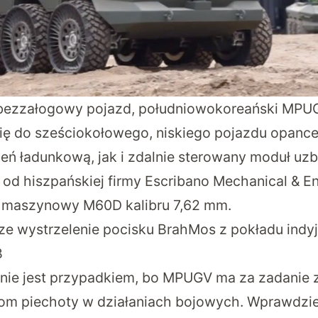
 bezzałogowy pojazd, południowokoreański MP
ę do sześciokołowego, niskiego pojazdu opanc
eń ładunkową, jak i zdalnie sterowany moduł uzb
d hiszpańskiej firmy Escribano Mechanical & En
n maszynowy M60D kalibru 7,62 mm.
ze wystrzelenie pocisku BrahMos z pokładu indy
B
 nie jest przypadkiem, bo MPUGV ma za zadanie
om piechoty w działaniach bojowych. Wprawdzie