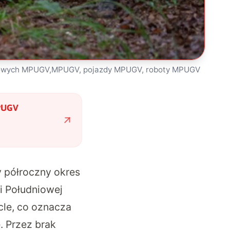
ojowych MPUGV,MPUGV, pojazdy MPUGV, roboty MPUGV
MPUGV
 półroczny okres
ei Południowej
le, co oznacza
 Przez brak