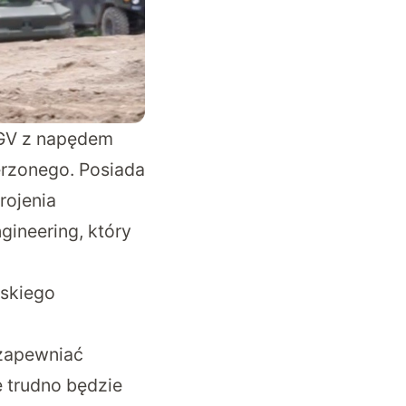
UGV z napędem
erzonego. Posiada
rojenia
gineering, który
jskiego
 zapewniać
 trudno będzie