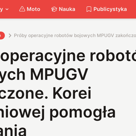
ty
Moto
Nauka
Publicystyka
Próby operacyjne robotów bojowych MPUGV zakończon
h
 operacyjne robo
wych MPUGV
czone. Korei
niowej pomogła
ania