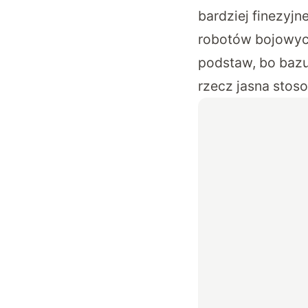
bardziej finezyj
robotów bojowych
podstaw, bo bazu
rzecz jasna stos