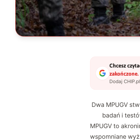
Chcesz czytać
zakończone.
Dodaj CHIP.p
Dwa MPUGV stwor
badań i testó
MPUGV to akroni
wspomniane wyże