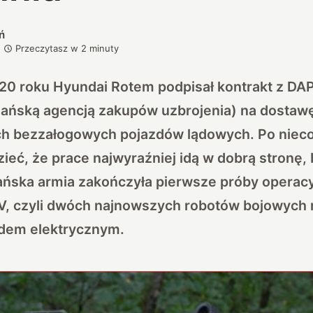
ń
Przeczytasz w
2
minuty
020 roku Hyundai Rotem podpisał kontrakt z DA
ańską agencją zakupów uzbrojenia) na dostaw
h bezzałogowych pojazdów lądowych. Po nieco
ć, że prace najwyraźniej idą w dobrą stronę, 
ńska armia zakończyła pierwsze próby operac
 czyli dwóch najnowszych robotów bojowych 
ędem elektrycznym.