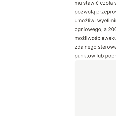
mu stawić czoła 
pozwolą przeprow
umożliwi wyelimi
ogniowego, a 20
możliwość ewakua
zdalnego sterowa
punktów lub popr