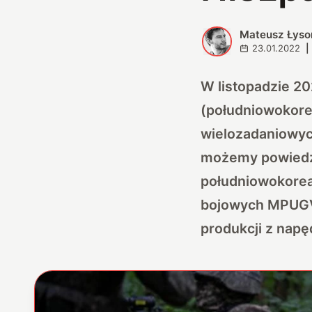
Mateusz Łyso
M
23.01.2022
|
W listopadzie 2
(południowokore
wielozadaniowyc
możemy powiedzie
południowokorea
bojowych MPUGV,
produkcji z nap