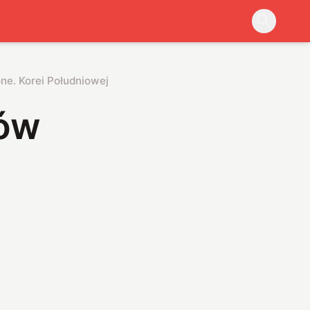
e. Korei Południowej pomogła Hiszpania
tów