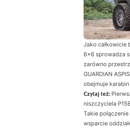
Jako całkowicie
6×6 sprowadza si
zarówno przestrz
GUARDIAN ASPIS o
obejmuje karabi
Pierws
Czytaj też:
niszczyciela P15
Takie połączenie
wsparcie oddział