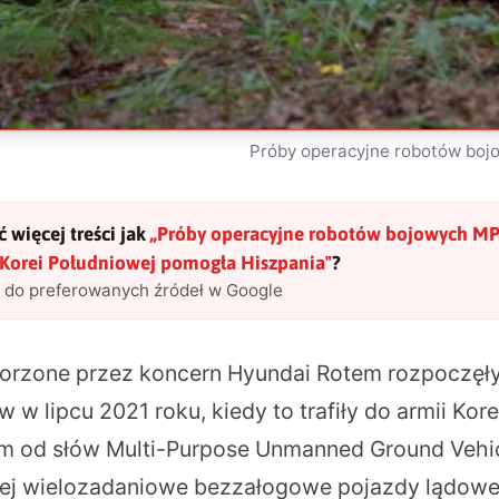
Próby operacyjne robotów b
 więcej treści jak
„
Próby operacyjne robotów bojowych 
 Korei Południowej pomogła Hiszpania
"
?
l do preferowanych źródeł w Google
zone przez koncern Hyundai Rotem rozpoczęły
w w lipcu 2021 roku, kiedy to trafiły do armii Kor
m od słów Multi-Purpose Unmanned Ground Vehic
j wielozadaniowe bezzałogowe pojazdy lądowe.