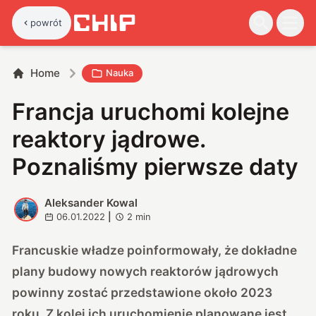
powrót
Home
Nauka
Francja uruchomi kolejne
reaktory jądrowe.
Poznaliśmy pierwsze daty
Aleksander Kowal
A
06.01.2022
|
2
min
Francuskie władze poinformowały, że dokładne
plany budowy nowych reaktorów jądrowych
powinny zostać przedstawione około 2023
roku. Z kolei ich uruchomienie planowane jest