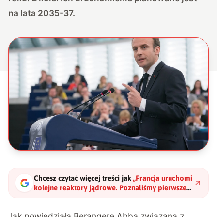
na lata 2035-37.
Chcesz czytać więcej treści jak
„
Francja uruchomi
kolejne reaktory jądrowe. Poznaliśmy pierwsze
daty
"
?
Jak powiedziała Berangere Abba związana z