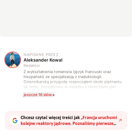
NAPISANE PRZEZ
A
Aleksander Kowal
Redaktor
Z wykształcenia romanista (język francuski oraz
hiszpański) ze specjalizacją z traduktologii.
Dziennikarską przygodę rozpocząłem około piętnastu
lat temu, początkowo w związku z recenzjami gier
komputerowych i filmów. Obecnie publikuję
jeszcze 16 słów ▸
zdecydowanie częściej na tematy związane z nauką
oraz technologią. W wolnym czasie uwielbiam
podróżować, śledzić kinowe i książkowe nowości, a
także uprawiać oraz oglądać sport.
Chcesz czytać więcej treści jak
„
Francja uruchomi
kolejne reaktory jądrowe. Poznaliśmy pierwsze
daty
"
?