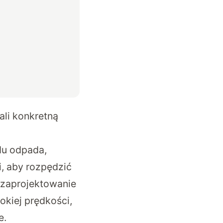
ali konkretną
du odpada,
i, aby rozpędzić
 zaprojektowanie
okiej prędkości,
e.