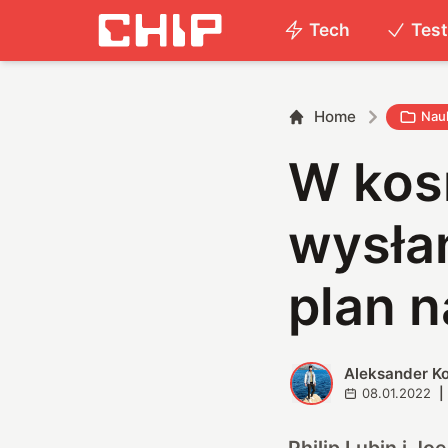
Tech
Tes
Home
Nau
W kos
wysła
plan n
Aleksander K
A
08.01.2022
|
Philip Lubin i J