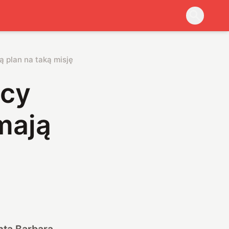
 plan na taką misję
scy
mają
nta Barbara