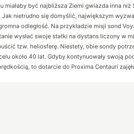
u miałaby być najbliższa Ziemi gwiazda inna niż S
. Jak nietrudno się domyślić, największym wyzwa
ogromna odległość. Na przykładzie misji sond Voy
tanie wysłać swoje statki na dystans liczony w m
uścić tzw. heliosferę. Niestety, obie sondy potr
 celu około 40 lat. Gdyby kontynuowały swoją po
ędkością, to dotarcie do Proxima Centauri zaję