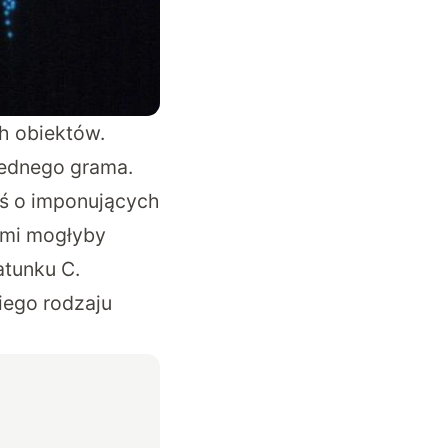
ch obiektów.
jednego grama.
oś o imponujących
ami mogłyby
atunku C.
kiego rodzaju