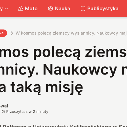
ty
Moto
Nauka
Publicystyka
W kosmos polecą ziemscy wysłannicy. Naukowcy mają
ka
mos polecą ziem
nnicy. Naukowcy 
a taką misję
owal
Przeczytasz w
2
minuty
oel Rothman z Uniwersytetu Kalifornijskiego w Sa