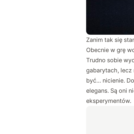
Zanim tak się st
Obecnie w grę w
Trudno sobie wyo
gabarytach, lecz
być… nicienie. Do
elegans. Są oni n
eksperymentów.