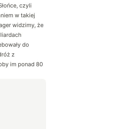
łońce, czyli
niem w takiej
ager widzimy, że
iliardach
zebowały do
dróż z
łoby im ponad 80