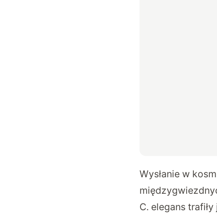
Wysłanie w kosmo
międzygwiezdny
C. elegans trafił