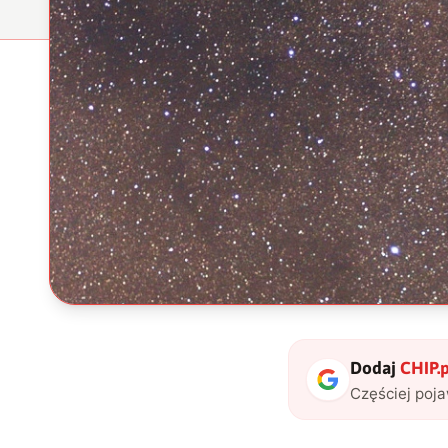
Dodaj
CHIP.p
Częściej poj