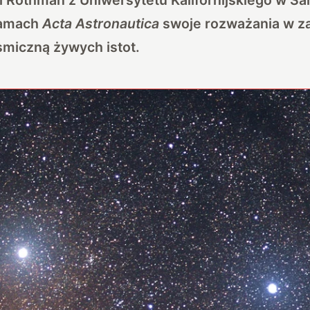
łamach
Acta Astronautica
swoje rozważania w za
smiczną żywych istot.