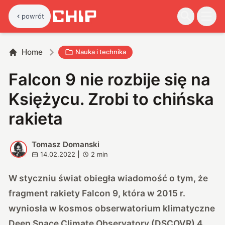
powrót
Home
Nauka i technika
Falcon 9 nie rozbije się na
Księżycu. Zrobi to chińska
rakieta
Tomasz Domanski
T
14.02.2022
|
2
min
W styczniu świat
obiegła wiadomość
o tym, że
fragment rakiety Falcon 9, która w 2015 r.
wyniosła w kosmos obserwatorium klimatyczne
Deep Space Climate Observatory (DSCOVR) 4