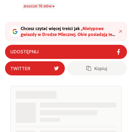
komputerowych i filmów. Obecnie publikuję
jeszcze 16 słów ▸
zdecydowanie częściej na tematy związane z nauką
oraz technologią. W wolnym czasie uwielbiam
podróżować, śledzić kinowe i książkowe nowości, a
także uprawiać oraz oglądać sport.
Chcesz czytać więcej treści jak
„
Nietypowe
gwiazdy w Drodze Mlecznej. Obie posiadają te
same właściwości
"
?
UDOSTĘPNIJ
TWITTER
Kopiuj