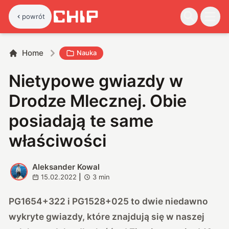
powrót
Home
Nauka
Nietypowe gwiazdy w
Drodze Mlecznej. Obie
posiadają te same
właściwości
Aleksander Kowal
A
15.02.2022
|
3
min
PG1654+322 i PG1528+025 to dwie niedawno
wykryte gwiazdy, które znajdują się w naszej