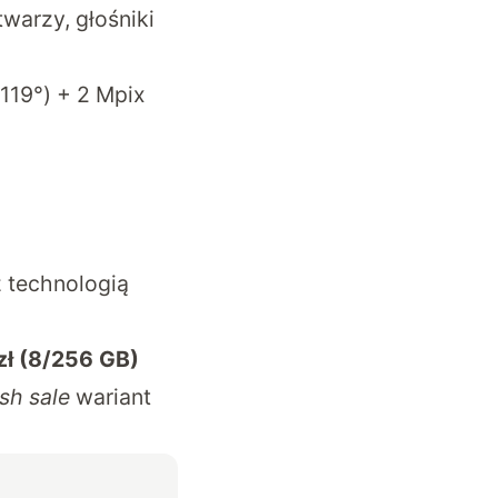
warzy, głośniki
 119°) + 2 Mpix
z technologią
zł (8/256 GB)
ash sale
wariant