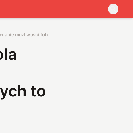
nanie możliwości fotograficznych to tylko początek!
ola
ych to