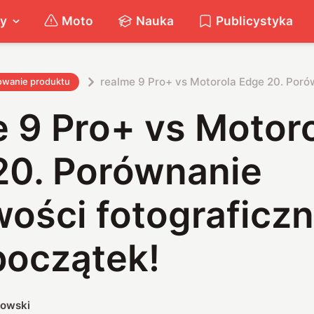
ty
Moto
Nauka
Publicystyka
realme 9 Pro+ vs Motorola Edge 20. Porów
owanie produktu
 9 Pro+ vs Motor
20. Porównanie
ości fotograficzn
początek!
kowski