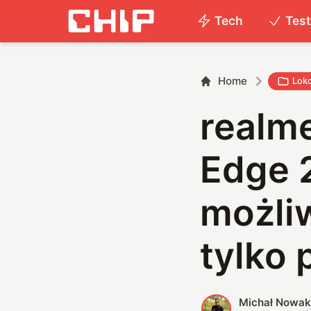
Tech
Tes
Home
Lok
realme
Edge 
możliw
tylko 
Michał Nowa
M