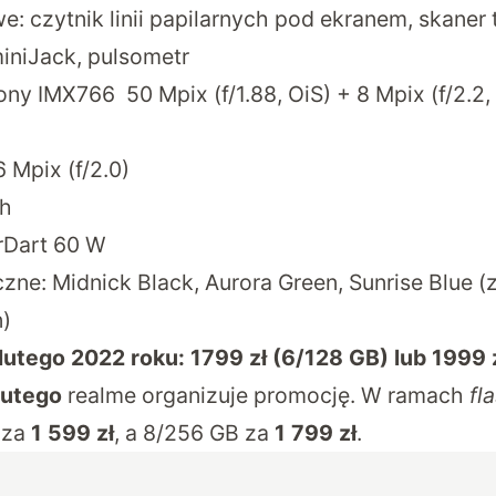
 czytnik linii papilarnych pod ekranem, skaner t
miniJack, pulsometr
ny IMX766 50 Mpix (f/1.88, OiS) + 8 Mpix (f/2.2,
6 Mpix (f/2.0)
Ah
rDart 60 W
zne: Midnick Black, Aurora Green, Sunrise Blue (
n)
utego 2022 roku: 1799 zł (6/128 GB) lub 1999 
lutego
realme organizuje promocję. W ramach
fl
 za
1 599 zł
, a 8/256 GB za
1 799 zł
.