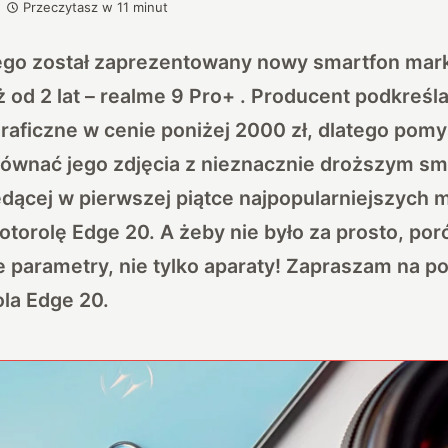
Przeczytasz w
11
minut
utego został zaprezentowany nowy smartfon mar
ż od 2 lat – realme 9 Pro+ . Producent podkreśl
raficzne w cenie poniżej 2000 zł, dlatego pomy
równać jego zdjęcia z nieznacznie droższym s
będącej w pierwszej piątce najpopularniejszych 
torolę Edge 20. A żeby nie było za prosto, po
e parametry, nie tylko aparaty! Zapraszam na p
la Edge 20.