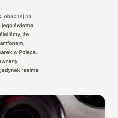
ki obecnej na
a jego świetne
śleliśmy, że
martfonem,
marek w Polsce.
równany
ojedynek realme