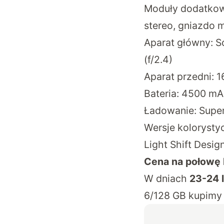
Moduły dodatkowe:
stereo, gniazdo 
Aparat główny: So
(f/2.4)
Aparat przedni: 1
Bateria: 4500 m
Ładowanie: Supe
Wersje kolorystyc
Light Shift Desig
Cena na połowę l
W dniach
23-24 
6/128 GB kupimy