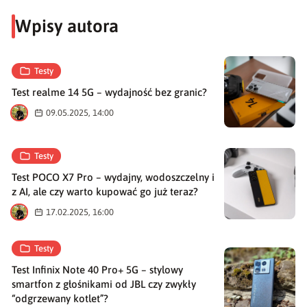
Wpisy autora
Testy
Test realme 14 5G – wydajność bez granic?
M
09.05.2025, 14:00
Testy
Test POCO X7 Pro – wydajny, wodoszczelny i
z AI, ale czy warto kupować go już teraz?
M
17.02.2025, 16:00
Testy
Test Infinix Note 40 Pro+ 5G – stylowy
smartfon z głośnikami od JBL czy zwykły
“odgrzewany kotlet”?