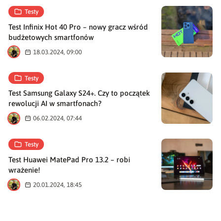
Testy
Test Infinix Hot 40 Pro – nowy gracz wśród
budżetowych smartfonów
M
18.03.2024, 09:00
Testy
Test Samsung Galaxy S24+. Czy to początek
rewolucji AI w smartfonach?
M
06.02.2024, 07:44
Testy
Test Huawei MatePad Pro 13.2 – robi
wrażenie!
M
20.01.2024, 18:45