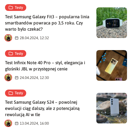
Testy
Test Samsung Galaxy Fit3 – popularna linia
smartbandów powraca po 3,5 roku. Czy
warto było czekać?
M
28.04.2024, 12:32
Testy
Test Infinix Note 40 Pro – styl, elegancja i
głośniki JBL w przystępnej cenie
M
24.04.2024, 12:30
Testy
Test Samsung Galaxy S24 – powolnej
ewolucji ciąg dalszy, ale z potencjalną
rewolucją AI w tle
M
13.04.2024, 16:00