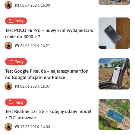
M
06.07.2024, 16:00
Testy
Test POCO F6 Pro – nowy król wydajności w
cenie do 3000 zł?
M
24.06.2024, 16:21
Testy
Test Google Pixel 8a – najtańszy smartfon
od Google oficjalnie w Polsce
M
02.06.2024, 16:07
Testy
Test Realme 12+ 5G – kolejny udany model
z “12” w nazwie
M
15.05.2024, 16:04