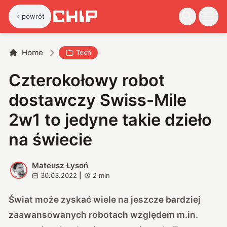
powrót
Home
Tech
Czterokołowy robot
dostawczy Swiss-Mile
2w1 to jedyne takie dzieło
na świecie
Mateusz Łysoń
M
30.03.2022
|
2
min
Świat może zyskać wiele na jeszcze bardziej
zaawansowanych robotach względem m.in.