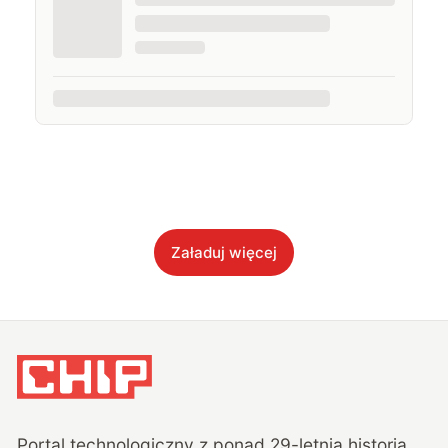
Załaduj więcej
Portal technologiczny z ponad
29
-letnią historią,