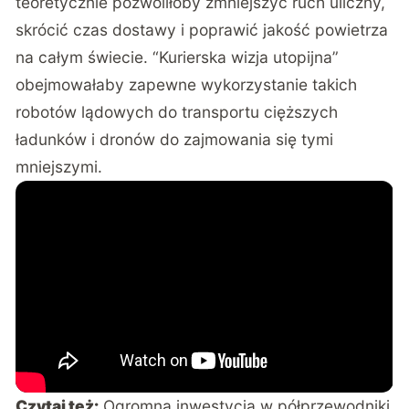
teoretycznie pozwoliłoby zmniejszyć ruch uliczny,
skrócić czas dostawy i poprawić jakość powietrza
na całym świecie. “Kurierska wizja utopijna”
obejmowałaby zapewne wykorzystanie takich
robotów lądowych do transportu cięższych
ładunków i dronów do zajmowania się tymi
mniejszymi.
Czytaj też:
Ogromna inwestycja w półprzewodniki