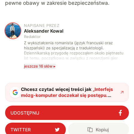
pewne obawy w zakresie bezpieczeństwa.
NAPISANE PRZEZ
A
Aleksander Kowal
Redaktor
Z wykształcenia romanista (język francuski oraz
hiszpański) ze specjalizacją z traduktologii.
Dziennikarską przygodę rozpocząłem około piętnastu
lat temu, początkowo w związku z recenzjami gier
komputerowych i filmów. Obecnie publikuję
jeszcze 16 słów ▸
zdecydowanie częściej na tematy związane z nauką
oraz technologią. W wolnym czasie uwielbiam
podróżować, śledzić kinowe i książkowe nowości, a
także uprawiać oraz oglądać sport.
Chcesz czytać więcej treści jak
„
Interfejs
mózg-komputer doczekał się postępu.
Sterowanie myślami będzie coraz
popularniejsze
"
?
UDOSTĘPNIJ
TWITTER
Kopiuj