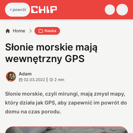
powrót
Home
Nauka
Słonie morskie mają
wewnętrzny GPS
Adam
A
02.03.2022
|
2
min
Słonie morskie, czyli mirungi, mają zmysł mapy,
który działa jak GPS, aby zapewnić im powrót do
domu na czas porodu.