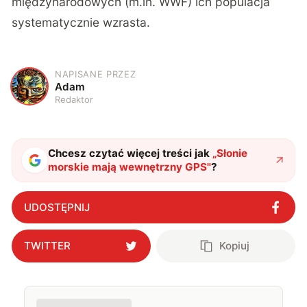
międzynarodowych (m.in. WWF) ich populacja
systematycznie wzrasta.
NAPISANE PRZEZ
A
Adam
Redaktor
Chcesz czytać więcej treści jak
„
Słonie
morskie mają wewnętrzny GPS
"
?
UDOSTĘPNIJ
TWITTER
Kopiuj