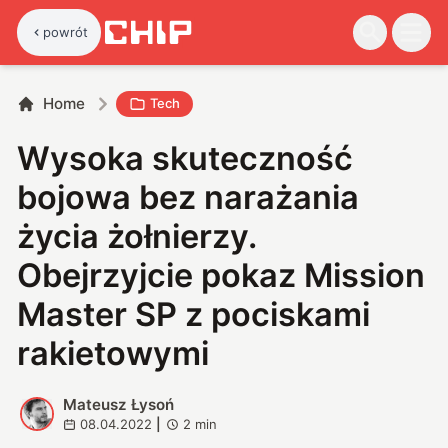
powrót
Home
Tech
Wysoka skuteczność
bojowa bez narażania
życia żołnierzy.
Obejrzyjcie pokaz Mission
Master SP z pociskami
rakietowymi
Mateusz Łysoń
M
08.04.2022
|
2
min