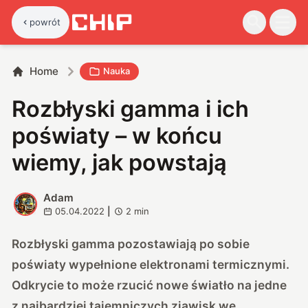
powrót
Home
Nauka
Rozbłyski gamma i ich
poświaty – w końcu
wiemy, jak powstają
Adam
A
05.04.2022
|
2
min
Rozbłyski gamma pozostawiają po sobie
poświaty wypełnione elektronami termicznymi.
Odkrycie to może rzucić nowe światło na jedne
z najbardziej tajemniczych zjawisk we