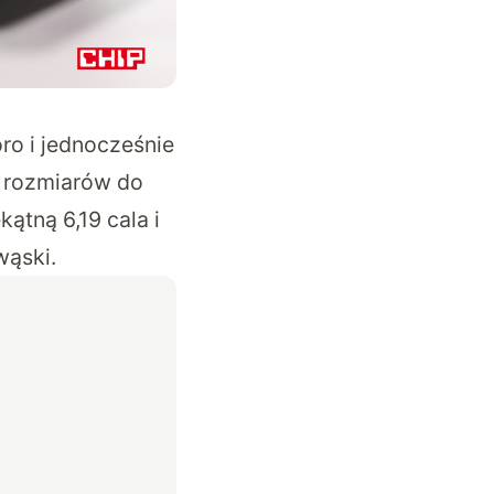
o i jednocześnie
h rozmiarów do
ątną 6,19 cala i
wąski.