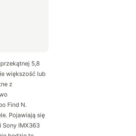
 przekątnej 5,8
mie większość lub
tne z
owo
o Find N.
e. Pojawiają się
mi Sony IMX363
ie będzie to