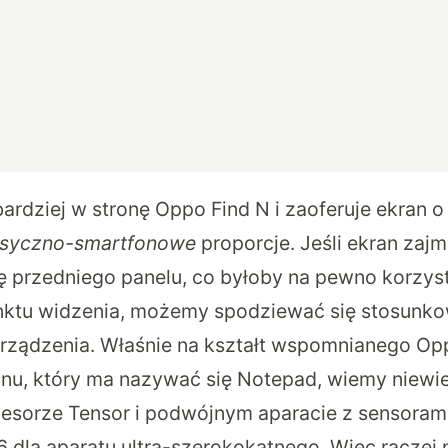
ardziej w stronę Oppo Find N i zaoferuje ekran o
asyczno-smartfonowe
proporcje. Jeśli ekran zaj
ę przedniego panelu, co byłoby na pewno korzys
nktu widzenia, możemy spodziewać się stosunk
ządzenia. Właśnie na kształt wspomnianego Opp
nu, który ma nazywać się Notepad, wiemy niewiel
cesorze Tensor i podwójnym aparacie z sensora
 dla aparatu ultra-szerokokątnego. Więc raczej n