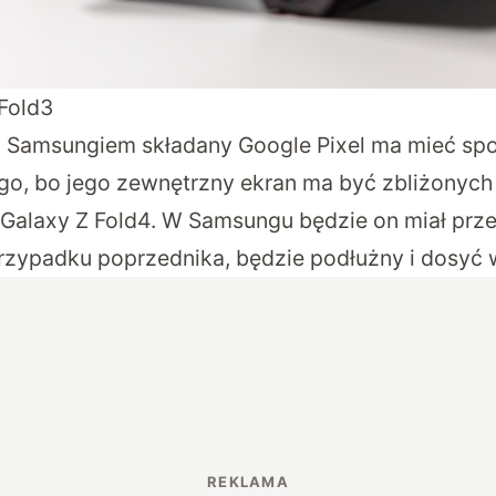
Fold3
Samsungiem składany Google Pixel ma mieć spor
go, bo jego zewnętrzny ekran ma być zbliżonyc
do Galaxy Z Fold4. W Samsungu będzie on miał przek
rzypadku poprzednika, będzie podłużny i dosyć 