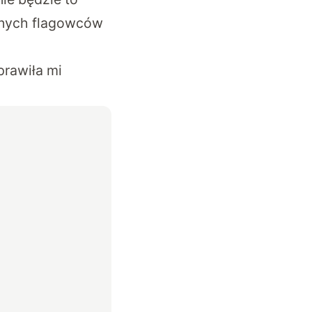
danych flagowców
prawiła mi