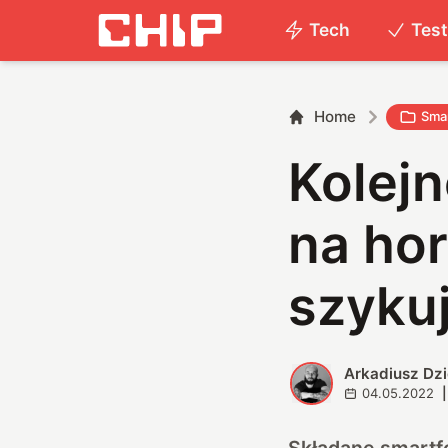
Tech
Tes
Home
Smar
Kolej
na hor
szyku
Arkadiusz Dz
A
04.05.2022
|
Składane smartf