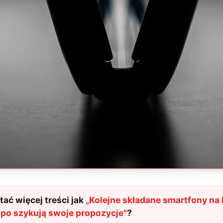
ać więcej treści jak
„
Kolejne składane smartfony na 
ppo szykują swoje propozycje
"
?