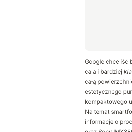
Google chce iść b
cala i bardziej
kl
całą powierzchni
estetycznego pu
kompaktowego ur
Na temat smartfo
informacje o pro
oraz Sony IMX386