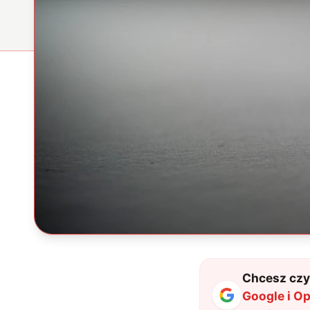
Chcesz czyt
Google i O