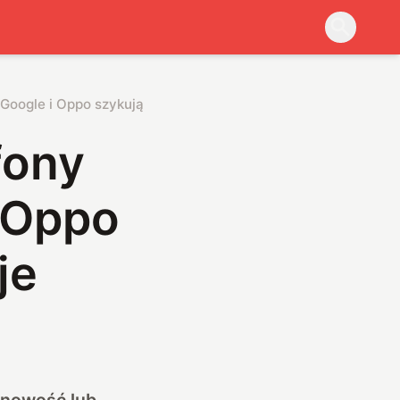
 Google i Oppo szykują swoje propozycje
fony
i Oppo
je
 nowość lub