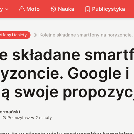
ty
Moto
Nauka
Publicystyka
Kolejne składane smartfony na horyzoncie.
tfony i tablety
ne składane smart
yzoncie. Google 
ją swoje propozyc
iermański
Przeczytasz w
2
minuty
ony, to w ofercie wielu producentów kompletna