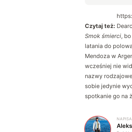
https
Czytaj też:
Dearc
Smok śmierci
, b
latania do polowa
Mendoza w Argent
wcześniej nie wi
nazwy rodzajowej
sobie jedynie wy
spotkanie go na 
NAPISA
Alek
A