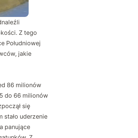
naleźli
kości. Z tego
ce Południowej
wców, jakie
zed 86 milionów
45 do 66 milionów
zpoczął się
 stało uderzenie
 a panujące
gatunków. Z