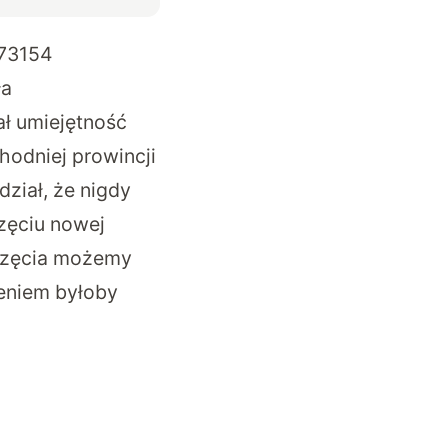
873154
ła
ał umiejętność
hodniej prowincji
ział, że nigdy
zęciu nowej
erzęcia możemy
eniem byłoby