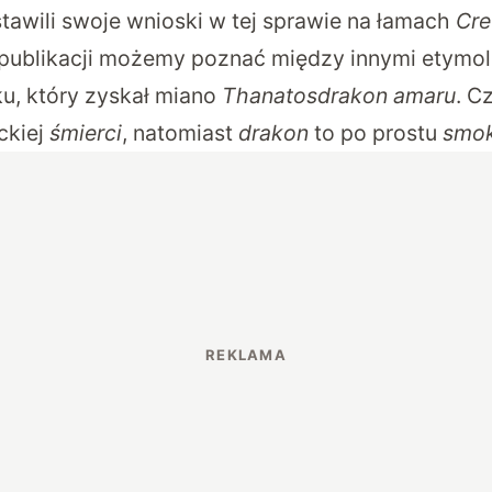
awili swoje wnioski w tej sprawie na łamach
Cre
i publikacji możemy poznać między innymi etym
u, który zyskał miano
Thanatosdrakon amaru
. C
ckiej
śmierci
, natomiast
drakon
to po prostu
smo