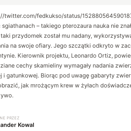
://twitter.com/fedkukso/status/1528805645901
 sgiathanach – takiego pterozaura nauka nie zna
o taki przydomek został mu nadany, wykorzystyw
nia na swoje ofiary. Jego szczątki odkryto w zac
ynie. Kierownik projektu, Leonardo Ortiz, powied
dziane cechy skamieliny wymagały nadania zwier
 i gatunkowej. Biorąc pod uwagę gabaryty zwi
obrazić, jak mrożącym krew w żyłach doświadcz
żywo.
NE PRZEZ
sander Kowal