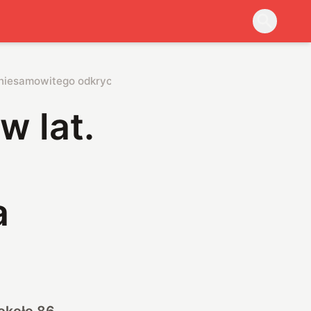
 niesamowitego odkrycia
w lat.
a
 około 86