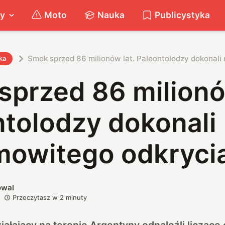
ty
Moto
Nauka
Publicystyka
Smok sprzed 86 milionów lat. Paleontolodzy dokonali
ka
przed 86 milionó
ntolodzy dokonali
mowitego odkryci
owal
Przeczytasz w
2
minuty
iałający na terenie Argentyny odnaleźli liczące