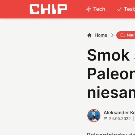
Tech
Tes
Home
Nau
Smok s
Paleo
niesa
Aleksander K
A
24.05.2022
|
Paleontolodzy dz