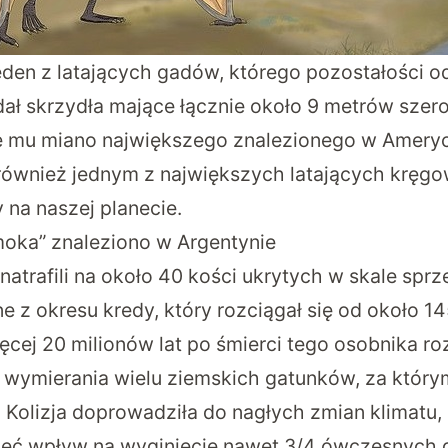
jeden z latających gadów, którego pozostałości od
ał skrzydła mające łącznie około 9 metrów szero
je mu miano największego znalezionego w Amery
 również jednym z największych latających kręgo
 na naszej planecie.
moka” znaleziono w Argentynie
atrafili na około 40 kości ukrytych w skale spr
ne z okresu kredy, który rozciągał się od około 1
ięcej 20 milionów lat po śmierci tego osobnika ro
 wymierania wielu ziemskich gatunków, za którym
. Kolizja doprowadziła do nagłych zmian klimatu,
ieć wpływ na wyginięcie nawet 3/4 ówczesnych 