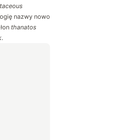
taceous
ologię nazwy nowo
złon
thanatos
k
.