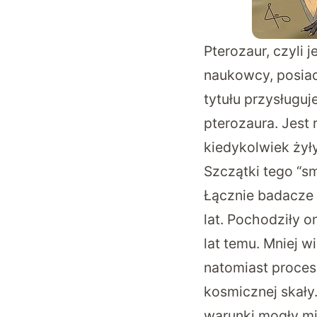
Pterozaur, czyli 
naukowcy, posiad
tytułu przysługu
pterozaura. Jest
kiedykolwiek żyły
Szczątki tego “s
Łącznie badacze n
lat. Pochodziły o
lat temu. Mniej w
natomiast proces
kosmicznej skały
warunki mogły m