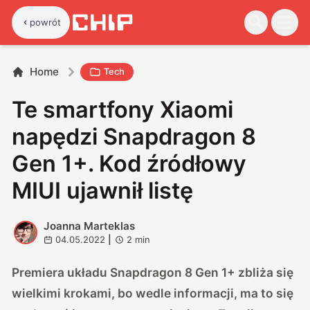
powrót
Home
Tech
Te smartfony Xiaomi
napędzi Snapdragon 8
Gen 1+. Kod źródłowy
MIUI ujawnił listę
Joanna Marteklas
J
04.05.2022
|
2
min
Premiera układu Snapdragon 8 Gen 1+ zbliża się
wielkimi krokami, bo wedle informacji, ma to się