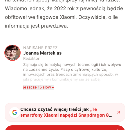
Wiadomo jednak, że 2022 rok z pewnością będzie
obfitował we flagowce Xiaomi. Oczywiście, o ile
informacja jest prawdziwa.
NAPISANE PRZEZ
J
Joanna Marteklas
Redaktor
Zajmuję się tematyką nowych technologii i ich wpływu
na codzienne życie. Piszę o cyfrowej kulturze,
innowacjach oraz trendach zmieniających sposób, w
jaki pracujemy i komunikujemy się ze sobą.
Szczególnie interesuje mnie relacja między rozwojem
jeszcze 15 słów ▸
technologii a współczesną popkulturą. W wolnych
chwilach zakopuję się w książkach i komiksach —
najczęściej w fantastyce i wuxia.
Chcesz czytać więcej treści jak
„
Te
smartfony Xiaomi napędzi Snapdragon 8
Gen 1+. Kod źródłowy MIUI ujawnił listę
"
?