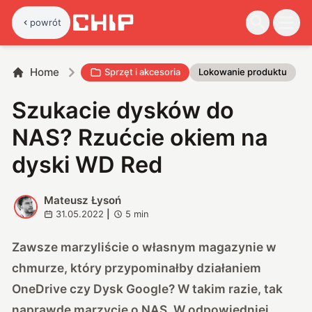
powrót
Home
Sprzęt i akcesoria
Lokowanie produktu
Szukacie dysków do
NAS? Rzućcie okiem na
dyski WD Red
Mateusz Łysoń
M
31.05.2022
|
5
min
Zawsze marzyliście o własnym magazynie w
chmurze, który przypominałby działaniem
OneDrive czy Dysk Google? W takim razie, tak
naprawdę marzycie o NAS. W odpowiedniej