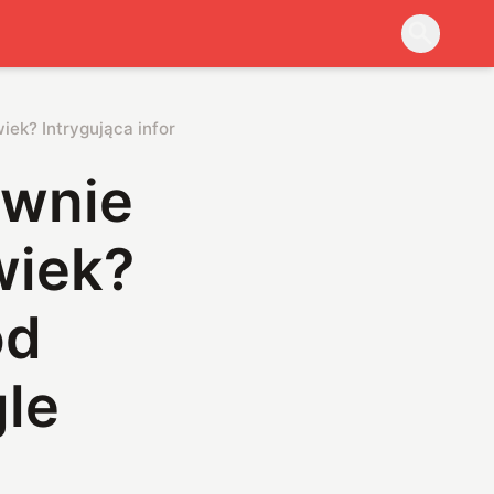
ek? Intrygująca informacja od firmy podlegającej Google
ównie
wiek?
od
gle