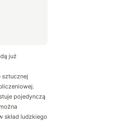
ędą już
 sztucznej
bliczeniowej.
stuje pojedynczą
o można
skład ludzkiego