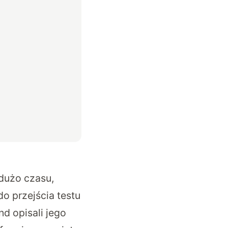
dużo czasu,
o przejścia testu
nd opisali jego