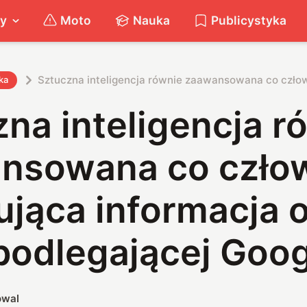
ty
Moto
Nauka
Publicystyka
Sztuczna inteligencja równie zaawansowana co człowi
ka
na inteligencja r
nsowana co czło
ująca informacja 
podlegającej Goo
owal