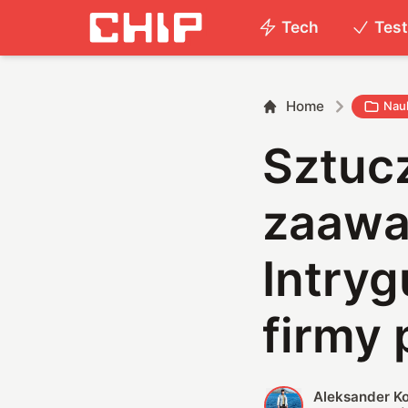
Tech
Tes
Home
Nau
Sztucz
zaawa
Intryg
firmy 
Aleksander K
A