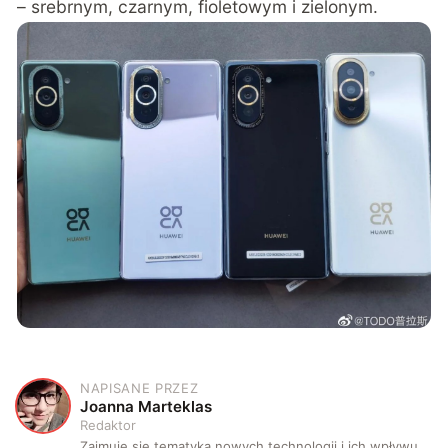
– srebrnym, czarnym, fioletowym i zielonym.
NAPISANE PRZEZ
J
Joanna Marteklas
Redaktor
Zajmuję się tematyką nowych technologii i ich wpływu