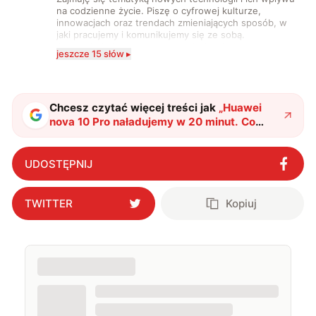
na codzienne życie. Piszę o cyfrowej kulturze,
innowacjach oraz trendach zmieniających sposób, w
jaki pracujemy i komunikujemy się ze sobą.
Szczególnie interesuje mnie relacja między rozwojem
jeszcze 15 słów ▸
technologii a współczesną popkulturą. W wolnych
chwilach zakopuję się w książkach i komiksach —
najczęściej w fantastyce i wuxia.
Chcesz czytać więcej treści jak
„
Huawei
nova 10 Pro naładujemy w 20 minut. Co
jeszcze ujawnia przeciek?
"
?
UDOSTĘPNIJ
TWITTER
Kopiuj