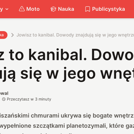
ty
Moto
Nauka
Publicystyka
Jowisz to kanibal. Dowody znajdują się w jego wnętrz
ka
z to kanibal. Dow
ją się w jego wnę
owal
Przeczytasz w
3
minuty
szańskimi chmurami ukrywa się bogate wnętrze
 wypełnione szczątkami planetozymali, które g