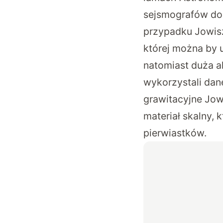
sejsmografów do 
przypadku Jowisz
której można by u
natomiast duża a
wykorzystali dane
grawitacyjne Jow
materiał skalny, 
pierwiastków.