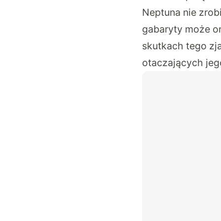
Neptuna nie zrob
gabaryty może on 
skutkach tego zj
otaczających jeg