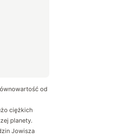
 równowartość od
użo ciężkich
ej planety.
dzin Jowisza