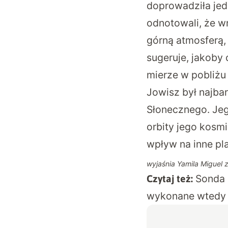
doprowadziła jed
odnotowali, że w
górną atmosferą,
sugeruje, jakoby 
mierze w pobliżu j
Jowisz był najba
Słonecznego. Jeg
orbity jego kosmi
wpływ na inne pla
wyjaśnia Yamila Miguel 
Sonda 
Czytaj też:
wykonane wtedy 