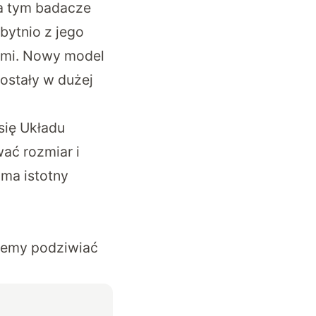
za tym badacze
bytnio z jego
iami. Nowy model
zostały w dużej
się Układu
ać rozmiar i
 ma istotny
żemy podziwiać