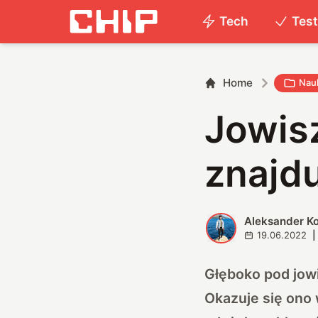
Tech
Tes
Home
Nau
Jowis
znajdu
Aleksander K
A
19.06.2022
|
Głęboko pod jowi
Okazuje się ono