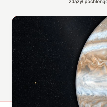
zdążył pochłonąć