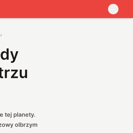
u
ody
trzu
 tej planety.
azowy olbrzym