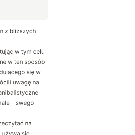
n z bliższych
tując w tym celu
ne w ten sposób
dującego się w
ócili uwagę na
anibalistyczne
ymale – swego
zeczytać na
mi używa się