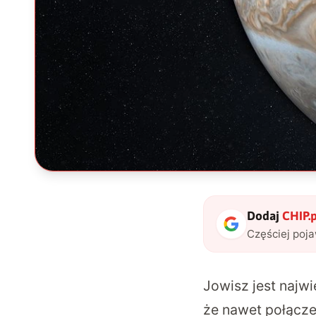
Dodaj
CHIP.p
Częściej poj
Jowisz jest najw
że nawet połącze