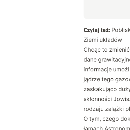
Poblis
Czytaj też:
Ziemi układów
Chcąc to zmienić
dane grawitacyjn
informacje umożl
jądrze tego gazo
zaskakująco duży
skłonności Jowisz
rodzaju zalążki p
O tym, czego dok
łamach
Astronom