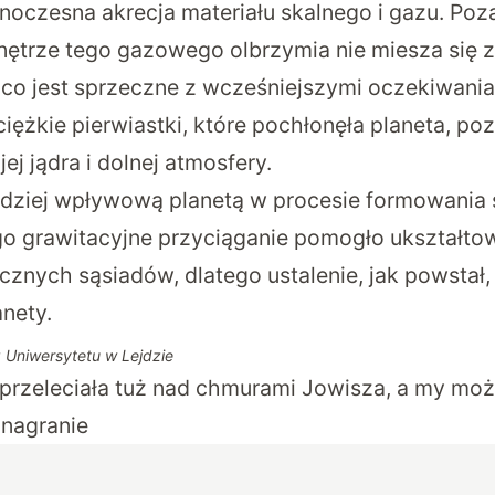
noczesna akrecja materiału skalnego i gazu. Po
nętrze tego gazowego olbrzymia nie miesza się z
 co jest sprzeczne z wcześniejszymi oczekiwan
ciężkie pierwiastki, które pochłonęła planeta, po
ej jądra i dolnej atmosfery.
rdziej wpływową planetą w procesie formowania 
o grawitacyjne przyciąganie pomogło ukształtow
cznych sąsiadów, dlatego ustalenie, jak powstał,
nety.
z Uniwersytetu w Lejdzie
przeleciała tuż nad chmurami Jowisza, a my mo
nagranie