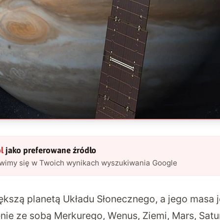
l
jako preferowane źródło
awimy się w Twoich wynikach wyszukiwania Google
iększą planetą Układu Słonecznego, a jego masa j
nie ze sobą Merkurego, Wenus, Ziemi, Mars, Satur