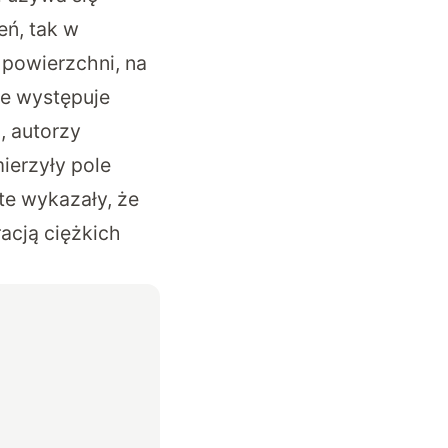
eń, tak w
 powierzchni, na
ie występuje
, autorzy
ierzyły pole
te wykazały, że
acją ciężkich