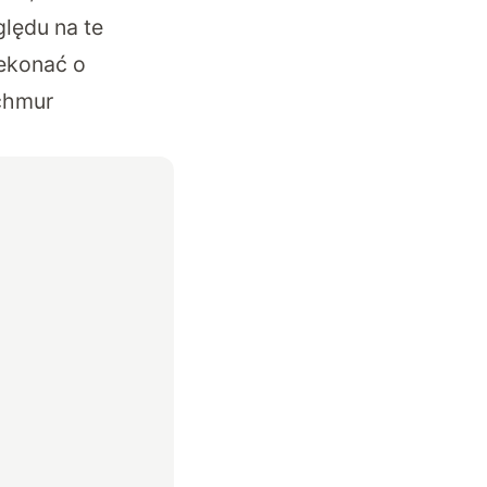
lędu na te
zekonać o
chmur