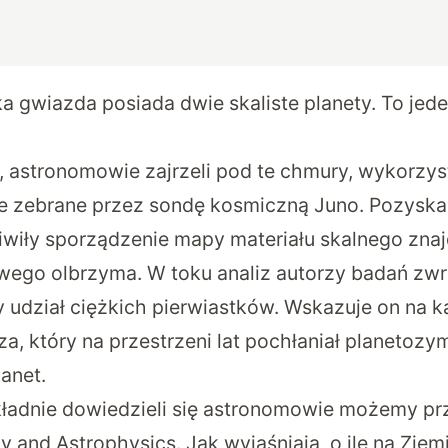
ka gwiazda posiada dwie skaliste planety. To jede
, astronomowie zajrzeli pod te chmury, wykorzys
e zebrane przez sondę kosmiczną Juno. Pozyska
iwiły sporządzenie mapy materiału skalnego znaj
wego olbrzyma. W toku analiz autorzy badań zwr
 udział ciężkich pierwiastków. Wskazuje on na k
a, który na przestrzeni lat pochłaniał planetoz
lanet.
ładnie dowiedzieli się astronomowie możemy pr
y and Astrophysics
. Jak wyjaśniają, o ile na Zie