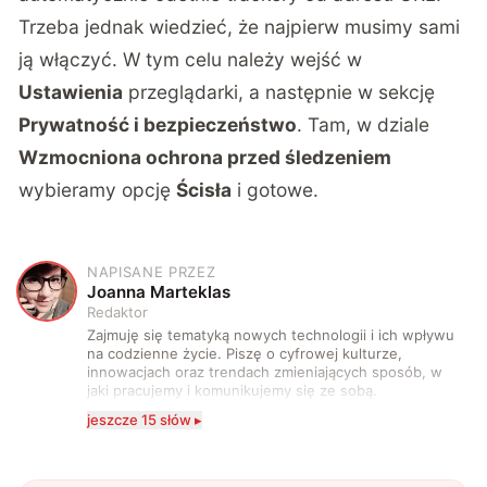
Trzeba jednak wiedzieć, że najpierw musimy sami
ją włączyć. W tym celu należy wejść w
Ustawienia
przeglądarki, a następnie w sekcję
Prywatność i bezpieczeństwo
. Tam, w dziale
Wzmocniona ochrona przed śledzeniem
wybieramy opcję
Ścisła
i gotowe.
NAPISANE PRZEZ
J
Joanna Marteklas
Redaktor
Zajmuję się tematyką nowych technologii i ich wpływu
na codzienne życie. Piszę o cyfrowej kulturze,
innowacjach oraz trendach zmieniających sposób, w
jaki pracujemy i komunikujemy się ze sobą.
Szczególnie interesuje mnie relacja między rozwojem
jeszcze 15 słów ▸
technologii a współczesną popkulturą. W wolnych
chwilach zakopuję się w książkach i komiksach —
najczęściej w fantastyce i wuxia.