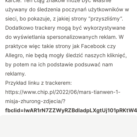
karcie. Ten ciąg znaków może być właśnie
używany do śledzenia poczynań użytkowników w
sieci, bo pokazuje, z jakiej strony “przyszliśmy”.
Dodatkowo trackery mogą być wykorzystywane
do wyświetlania spersonalizowanych reklam. W
praktyce więc takie strony jak Facebook czy
Allegro, nie będą mogły śledzić naszych kliknięć,
by potem na ich podstawie podsuwać nam
reklamy.
Przykład linku z trackerem:
https://www.chip.pl/2022/06/mars-tianwen-1-
misja-zhurong-zdjecia/?
fbclid=IwAR1rN7ZZWyRZBdIadpLXgtUj101pRKtW