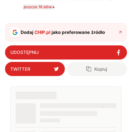
komputerowych i filmów. Obecnie publikuję
jeszcze 16 słów ▸
zdecydowanie częściej na tematy związane z nauką
oraz technologią. W wolnym czasie uwielbiam
podróżować, śledzić kinowe i książkowe nowości, a
także uprawiać oraz oglądać sport.
Dodaj
CHIP.pl
jako preferowane źródło
UDOSTĘPNIJ
TWITTER
Kopiuj