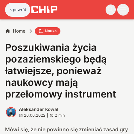
powrót
Home
Nauka
Poszukiwania życia
pozaziemskiego będą
łatwiejsze, ponieważ
naukowcy mają
przełomowy instrument
Aleksander Kowal
A
26.06.2022
|
2
min
Mówi się, że nie powinno się zmieniać zasad gry