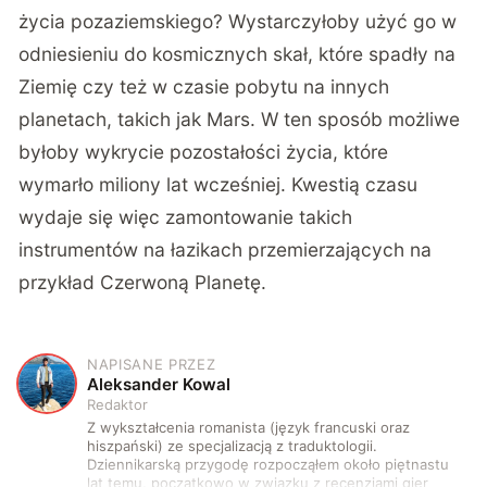
życia pozaziemskiego? Wystarczyłoby użyć go w
odniesieniu do kosmicznych skał, które spadły na
Ziemię czy też w czasie pobytu na innych
planetach, takich jak Mars. W ten sposób możliwe
byłoby wykrycie pozostałości życia, które
wymarło miliony lat wcześniej. Kwestią czasu
wydaje się więc zamontowanie takich
instrumentów na łazikach przemierzających na
przykład Czerwoną Planetę.
NAPISANE PRZEZ
A
Aleksander Kowal
Redaktor
Z wykształcenia romanista (język francuski oraz
hiszpański) ze specjalizacją z traduktologii.
Dziennikarską przygodę rozpocząłem około piętnastu
lat temu, początkowo w związku z recenzjami gier