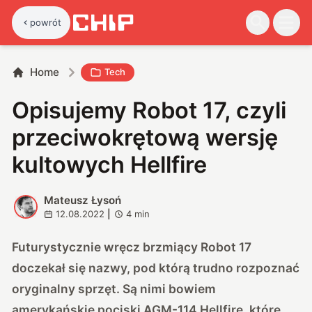
powrót
Home
Tech
Opisujemy Robot 17, czyli
przeciwokrętową wersję
kultowych Hellfire
Mateusz Łysoń
M
12.08.2022
|
4
min
Futurystycznie wręcz brzmiący Robot 17
doczekał się nazwy, pod którą trudno rozpoznać
oryginalny sprzęt. Są nimi bowiem
amerykańskie pociski AGM-114 Hellfire, które