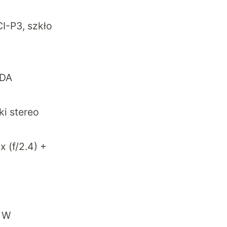
CI-P3, szkło
rDA
ki stereo
x (f/2.4) +
0 W