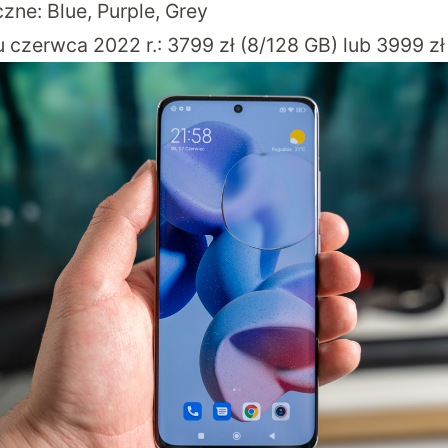
zne: Blue, Purple, Grey
 czerwca 2022 r.: 3799 zł (8/128 GB) lub 3999 zł