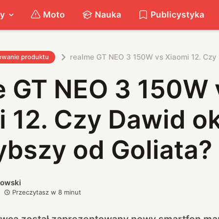
ty
Moto
Nauka
Publicystyka
realme GT NEO 3 150W vs Xiaomi 12. Czy 
owanie produktu
e GT NEO 3 150W 
i 12. Czy Dawid o
ybszy od Goliata?
kowski
Przeczytasz w
8
minut
erwca został zaprezentowany nowy smartfon ma