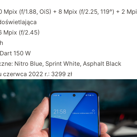
Mpix (f/1.88, OiS) + 8 Mpix (f/2.25, 119°) + 2 Mpi
oświetlająca
6 Mpix (f/2.45)
Ah
 Dart 150 W
zne: Nitro Blue, Sprint White, Asphalt Black
 czerwca 2022 r.: 3299 zł