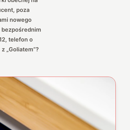
ucent, poza
tami nowego
 w bezpośrednim
2, telefon o
i z „Goliatem”?