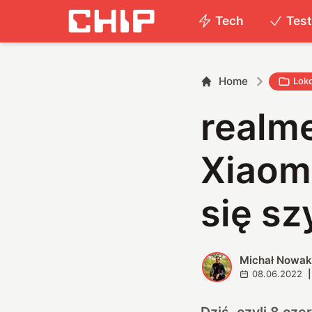
Tech
Tes
Home
Lok
realm
Xiaom
się sz
Michał Nowa
M
08.06.2022
|
Dziś, czyli 8 cz