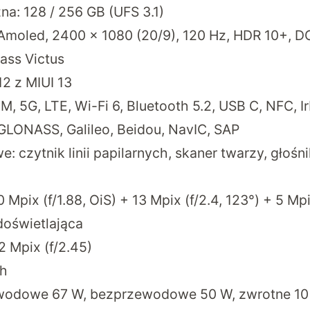
a: 128 / 256 GB (UFS 3.1)
 Amoled, 2400 x 1080 (20/9), 120 Hz, HDR 10+, D
lass Victus
12 z MIUI 13
M, 5G, LTE, Wi-Fi 6, Bluetooth 5.2, USB C, NFC, I
GLONASS, Galileo, Beidou, NavIC, SAP
 czytnik linii papilarnych, skaner twarzy, głośni
Mpix (f/1.88, OiS) + 13 Mpix (f/2.4, 123°) + 5 Mpi
oświetlająca
2 Mpix (f/2.45)
Ah
wodowe 67 W, bezprzewodowe 50 W, zwrotne 1