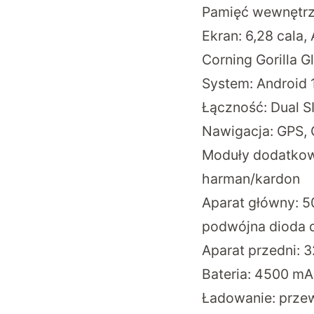
Pamięć wewnętrzn
Ekran: 6,28 cala,
Corning Gorilla G
System: Android 
Łączność: Dual SI
Nawigacja: GPS, 
Moduły dodatkowe:
harman/kardon
Aparat główny: 50 
podwójna dioda d
Aparat przedni: 3
Bateria: 4500 m
Ładowanie: prze