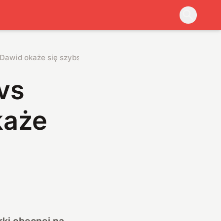
Dawid okaże się szybszy od Goliata?
vs
każe
rki obecnej na