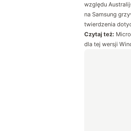
względu
Australi
na Samsung grzy
twierdzenia doty
Czytaj też:
Micro
dla tej wersji Wi