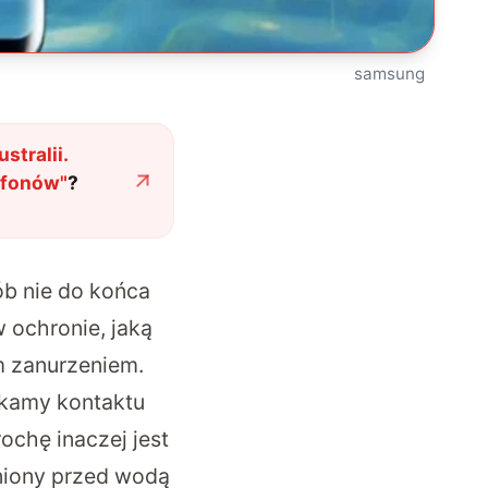
samsung
tralii.
tfonów
"
?
ób nie do końca
 ochronie, jaką
m zanurzeniem.
ikamy kontaktu
ochę inaczej jest
niony przed wodą