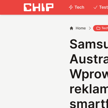
Tech
Tes
Home
Tec
Samsu
Austra
Wprow
rekla
smart