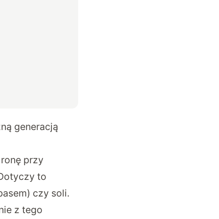
zną generacją
hronę przy
Dotyczy to
(basem) czy soli.
nie z tego