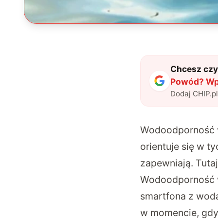
Chcesz czyt
Powód? Wp
Dodaj CHIP.p
Wodoodporność w 
orientuje się w t
zapewniają. Tuta
Wodoodporność w
smartfona z wodą
w momencie, gdy