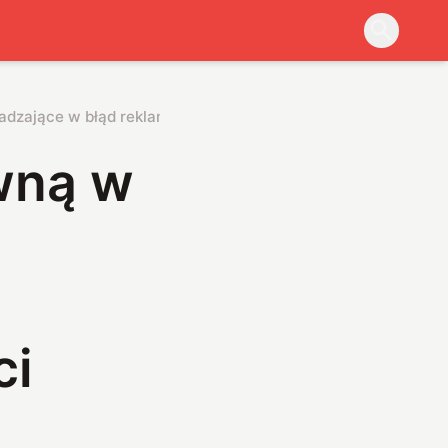
adzające w błąd reklamy wodoodporności smartfonów
wną w
ci