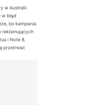
 w Australii
 w błąd
ieże, bo kampania
w reklamujących
lus i Note 8.
ą przetrwać