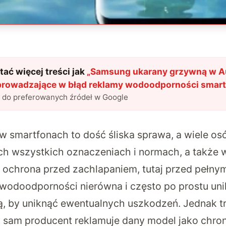
ać więcej treści jak
„
Samsung ukarany grzywną w Aus
rowadzające w błąd reklamy wodoodporności smar
l do preferowanych źródeł w Google
smartfonach to dość śliska sprawa, a wiele os
ych wszystkich oznaczeniach i normach, a także w
j ochrona przed zachlapaniem, tutaj przed pełny
odoodporności nierówna i często po prostu un
, by uniknąć ewentualnych uszkodzeń. Jednak tr
 sam producent reklamuje dany model jako chro