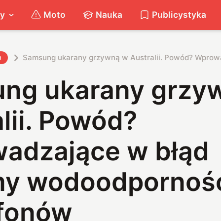
ty
Moto
Nauka
Publicystyka
Samsung ukarany grzywną w Australii. Powód? Wprow
h
ng ukarany grzy
lii. Powód?
adzające w błąd
my wodoodpornoś
fonów