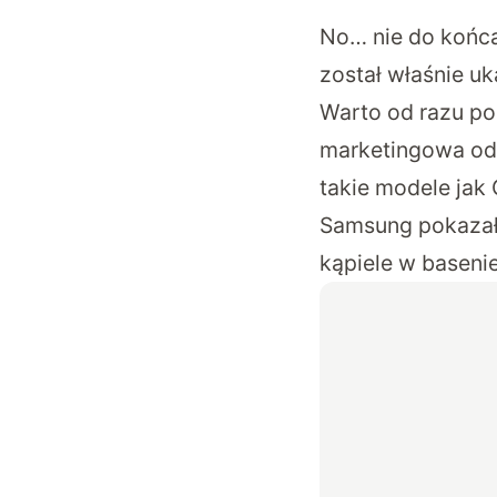
No… nie do końca
został właśnie u
Warto od razu po
marketingowa odb
takie modele jak 
Samsung pokazał 
kąpiele w baseni