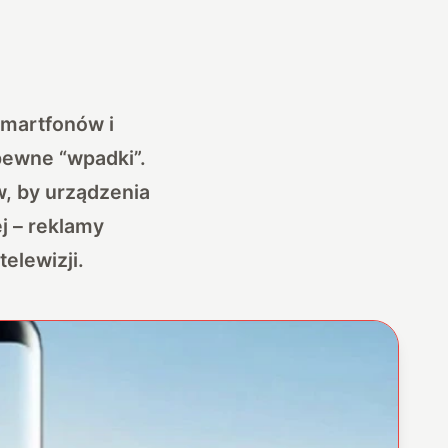
smartfonów i
pewne “wpadki”.
, by urządzenia
ej – reklamy
elewizji.