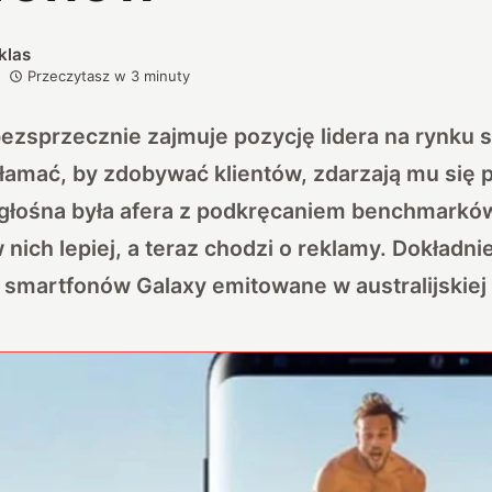
klas
Przeczytasz w
3
minuty
zsprzecznie zajmuje pozycję lidera na rynku 
kłamać, by zdobywać klientów, zdarzają mu się 
 głośna była afera z podkręcaniem benchmarków
nich lepiej, a teraz chodzi o reklamy. Dokładni
martfonów Galaxy emitowane w australijskiej t