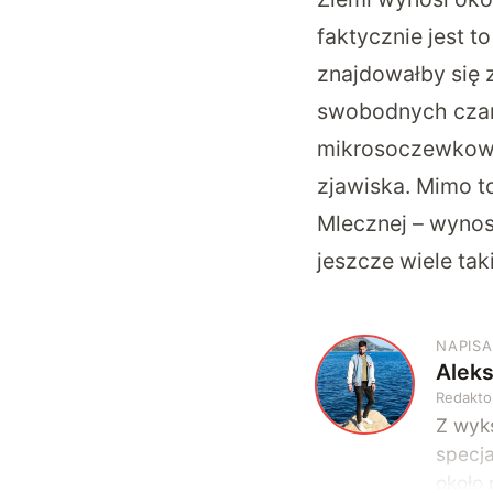
faktycznie jest t
znajdowałby się 
swobodnych czarn
mikrosoczewkowan
zjawiska. Mimo t
Mlecznej – wyno
jeszcze wiele tak
NAPISA
Alek
A
Redakto
Z wyks
specja
około 