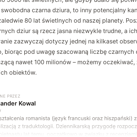
o swobodna czarna dziura, to inny potencjalny ka
zaledwie 80 lat świetlnych od naszej planety. Po
ych dziur są rzecz jasna niezwykle trudne, a ic
ie zazwyczaj dotyczy jednej na kilkaset obser
o, biorąc pod uwagę szacowaną liczbę czarnych 
szącą nawet 100 milionów – możemy oczekiwać, 
ich obiektów.
NE PRZEZ
sander Kowal
r
ztałcenia romanista (język francuski oraz hiszpański) 
lizacją z traduktologii. Dziennikarską przygodę rozpoc
piętnastu lat temu, początkowo w związku z recenzjami