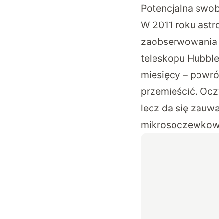
Potencjalna swo
W 2011 roku astr
zaobserwowania c
teleskopu Hubble’
miesięcy – powróc
przemieścić. Ocz
lecz da się zauw
mikrosoczewkow