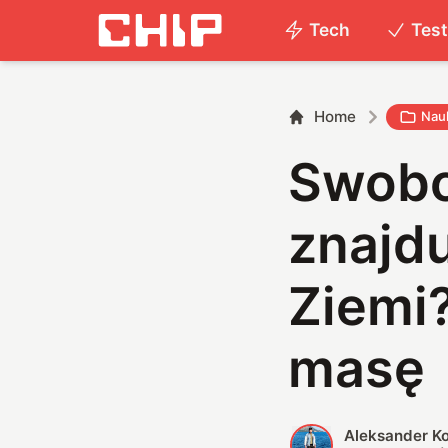
Tech
Tes
Home
Nau
Swobo
znajdu
Ziemi?
masę
Aleksander K
A