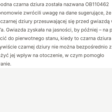
bodna czarna dziura została nazwana OB110462
onomowie zwrócili uwagę na dane sugerujące, że
zarnej dziury przesuwającej się przed gwiazdą 
a. Gwiazda zyskała na jasności, by później – na p
ić do pierwotnego stanu, kiedy to czarna dziura
ywiście czarnej dziury nie można bezpośrednio
ażyć jej wpływ na otoczenie, w czym pomogło
anie.