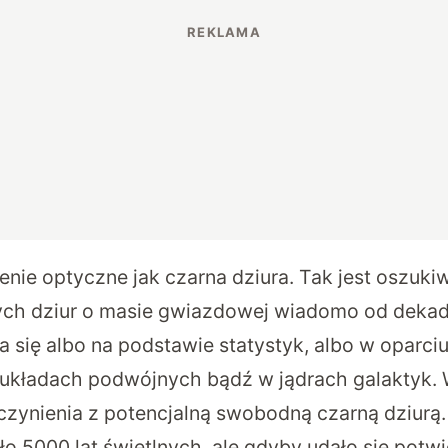
enie optyczne jak czarna dziura. Tak jest oszuk
nych dziur o masie gwiazdowej wiadomo od dekad
 się albo na podstawie statystyk, albo w oparciu
 układach podwójnych bądź w jądrach galaktyk.
zynienia z potencjalną swobodną czarną dziurą. 
o 5000 lat świetlnych, ale gdyby udało się potwie