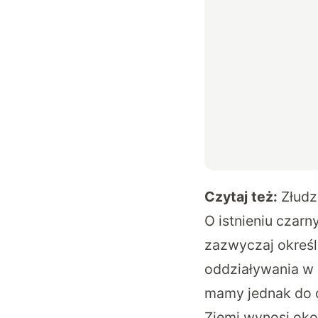
Czytaj też:
Złudz
O istnieniu czar
zazwyczaj określa
oddziaływania w
mamy jednak do c
Ziemi wynosi okoł