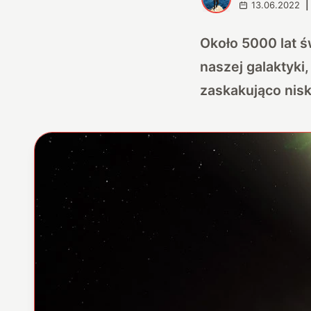
13.06.2022
|
Około 5000 lat ś
naszej galaktyki
zaskakująco nisk