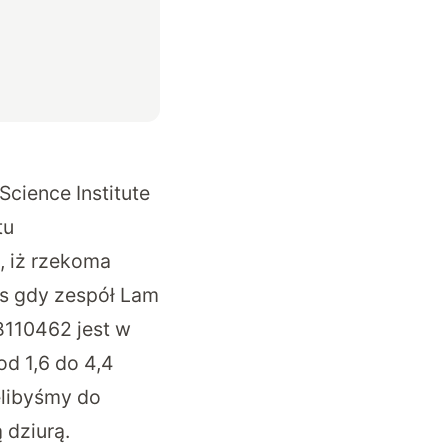
Science Institute
tu
, iż rzekoma
as gdy zespół Lam
B110462 jest w
d 1,6 do 4,4
elibyśmy do
 dziurą.