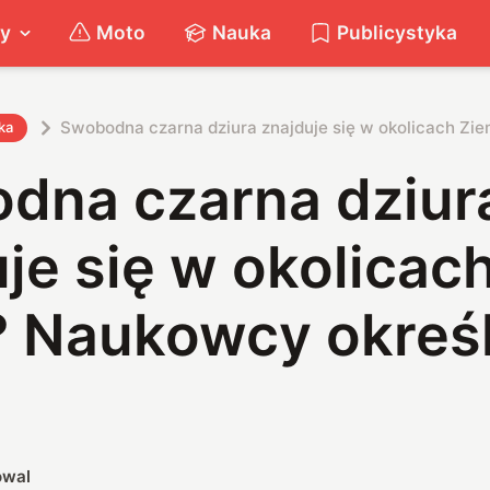
ty
Moto
Nauka
Publicystyka
Swobodna czarna dziura znajduje się w okolicach Ziem
ka
dna czarna dziur
je się w okolicac
 Naukowcy określil
owal