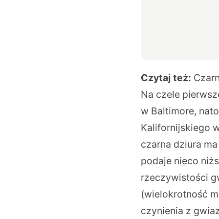
Czytaj też:
Czarn
Na czele pierwsze
w Baltimore, nat
Kalifornijskiego 
czarna dziura ma
podaje nieco niż
rzeczywistości g
(wielokrotność m
czynienia z gwia