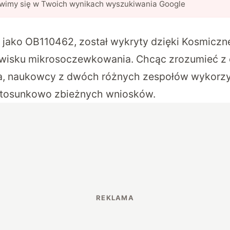
awimy się w Twoich wynikach wyszukiwania Google
y jako OB110462, został wykryty dzięki Kosmicz
jawisku mikrosoczewkowania. Chcąc zrozumieć z
a, naukowcy z dwóch różnych zespołów wykorzy
 stosunkowo zbieżnych wniosków.