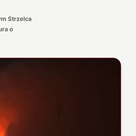
ym Strzelca
ura o