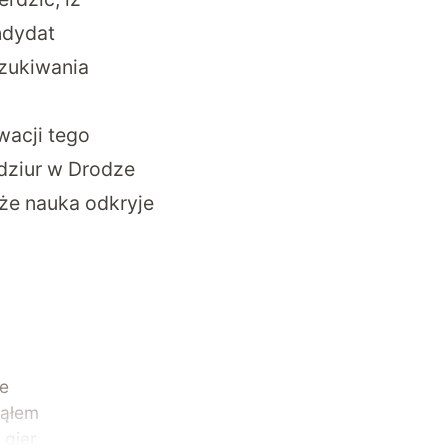
ndydat
szukiwania
h
wacji tego
dziur w Drodze
że nauka odkryje
ze
ząłem
 gier