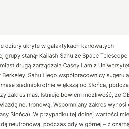
e dziury ukryte w galaktykach karłowatych
j grupy stanął Kailash Sahu ze Space Telescope 
omiast drugą zarządzała Casey Lam z Uniwersyte
w Berkeley. Sahu i jego współpracownicy sugerują
 masę siedmiokrotnie większą od Słońca, podcz
szy zakres mas. Istnieje bowiem możliwość, że O
wiazdą neutronową. Wspomniany zakres wynosi o
asy Słońca). W przypadku tej dolnej wartości mi
zdą neutronową, podczas gdy w górnej – z czarną