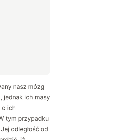
iwany nasz mózg
, jednak ich masy
 o ich
 W tym przypadku
Jej odległość od
rdzić, iż