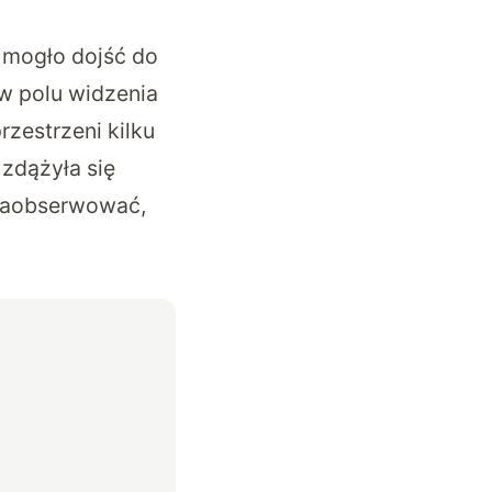
 mogło dojść do
w polu widzenia
rzestrzeni kilku
 zdążyła się
 zaobserwować,