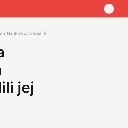
i? Naukowcy określili jej masę
a
h
i jej