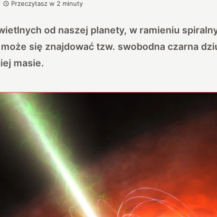
Przeczytasz w
2
minuty
wietlnych od naszej planety, w ramieniu spiraln
, może się znajdować tzw. swobodna czarna dzi
iej masie.