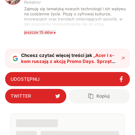
Redaktor
Zajmuję się tematyką nowych technologii i ich wpływu
na codzienne życie. Piszę o cyfrowej kulturze,
innowacjach oraz trendach zmieniających sposób, w
jaki pracujemy i komunikujemy się ze sobą.
Szczególnie interesuje mnie relacja między rozwojem
jeszcze 15 słów ▸
technologii a współczesną popkulturą. W wolnych
chwilach zakopuję się w książkach i komiksach —
najczęściej w fantastyce i wuxia.
Chcesz czytać więcej treści jak
„
Acer i x-
kom ruszają z akcją Promo Days. Sprzęt
taniej o nawet 1100 zł!
"
?
UDOSTĘPNIJ
TWITTER
Kopiuj