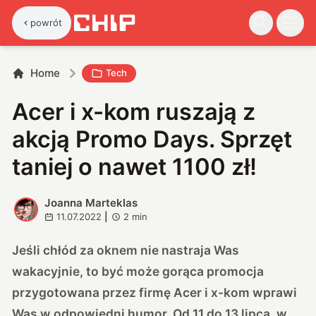
powrót
Home
Tech
Acer i x-kom ruszają z
akcją Promo Days. Sprzęt
taniej o nawet 1100 zł!
Joanna Marteklas
J
11.07.2022
|
2
min
Jeśli chłód za oknem nie nastraja Was
wakacyjnie, to być może gorąca promocja
przygotowana przez firmę Acer i x-kom wprawi
Was w odpowiedni humor. Od 11 do 13 lipca, w