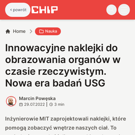
powrót
Home
Nauka
Innowacyjne naklejki do
obrazowania organów w
czasie rzeczywistym.
Nowa era badań USG
Marcin Powęska
M
29.07.2022
|
3
min
Inżynierowie MIT zaprojektowali naklejki, które
pomogą zobaczyć wnętrze naszych ciał. To