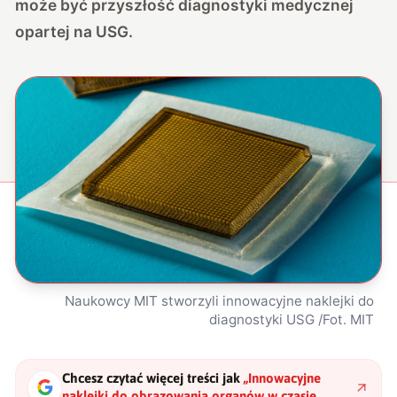
może być przyszłość diagnostyki medycznej
opartej na USG.
Naukowcy MIT stworzyli innowacyjne naklejki do
diagnostyki USG /Fot. MIT
Chcesz czytać więcej treści jak
„
Innowacyjne
naklejki do obrazowania organów w czasie