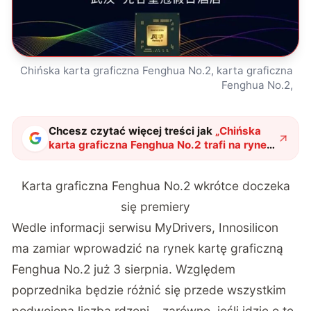
Chińska karta graficzna Fenghua No.2, karta graficzna
Fenghua No.2,
Chcesz czytać więcej treści jak
„
Chińska
karta graficzna Fenghua No.2 trafi na rynek!
Poznaliśmy dokładną datę
"
?
Karta graficzna Fenghua No.2 wkrótce doczeka
się premiery
Wedle informacji serwisu MyDrivers, Innosilicon
ma zamiar wprowadzić na rynek kartę graficzną
Fenghua No.2 już 3 sierpnia. Względem
poprzednika będzie różnić się przede wszystkim
podwojoną liczbą rdzeni… zarówno, jeśli idzie o te