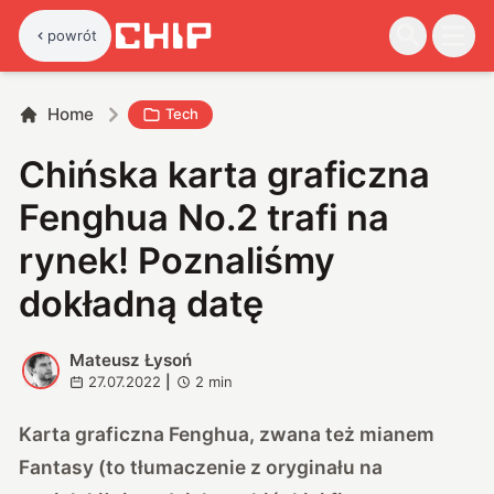
powrót
Home
Tech
Chińska karta graficzna
Fenghua No.2 trafi na
rynek! Poznaliśmy
dokładną datę
Mateusz Łysoń
M
27.07.2022
|
2
min
Karta graficzna Fenghua, zwana też mianem
Fantasy (to tłumaczenie z oryginału na