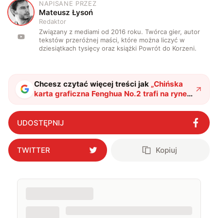
NAPISANE PRZEZ
M
Mateusz Łysoń
Redaktor
Związany z mediami od 2016 roku. Twórca gier, autor
tekstów przeróżnej maści, które można liczyć w
dziesiątkach tysięcy oraz książki Powrót do Korzeni.
Chcesz czytać więcej treści jak
„
Chińska
karta graficzna Fenghua No.2 trafi na rynek!
Poznaliśmy dokładną datę
"
?
UDOSTĘPNIJ
TWITTER
Kopiuj