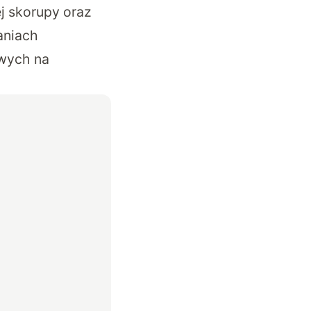
j skorupy oraz
aniach
owych na