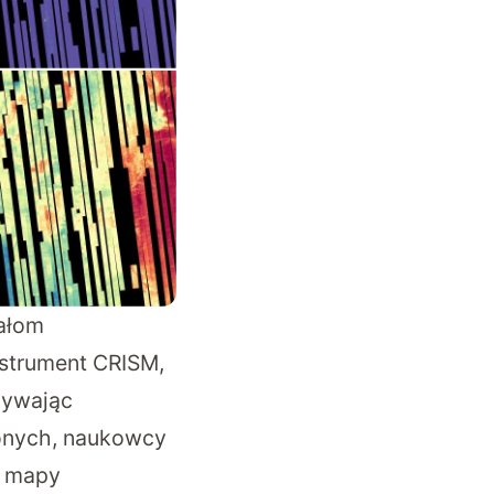
ałom
nstrument CRISM,
żywając
wonych, naukowcy
e mapy