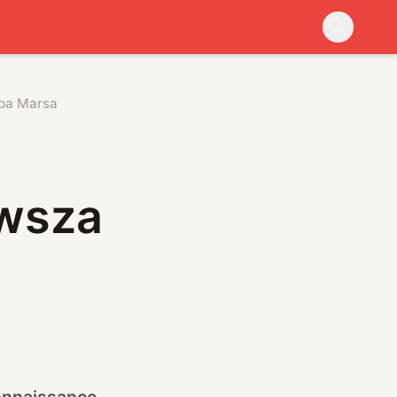
apa Marsa
owsza
onnaissance