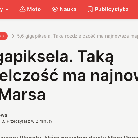
ty
Moto
Nauka
Publicystyka
5,6 gigapiksela. Taką rozdzielczość ma najnowsza m
ka
gapiksela. Taką
ielczość ma najn
Marsa
owal
Przeczytasz w
2
minuty
onej Planety, która powstała dzięki Mars Rec