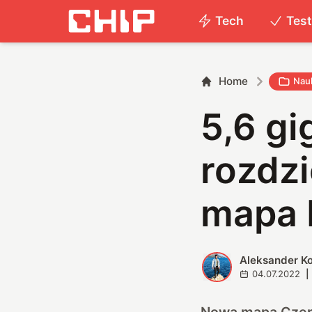
Tech
Tes
Home
Nau
5,6 gi
rozdz
mapa 
Aleksander K
A
04.07.2022
|
Nowa mapa Czerw