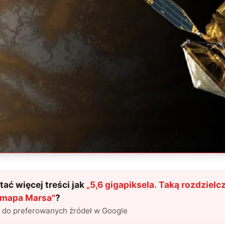
ać więcej treści jak
„
5,6 gigapiksela. Taką rozdziel
 mapa Marsa
"
?
l do preferowanych źródeł w Google