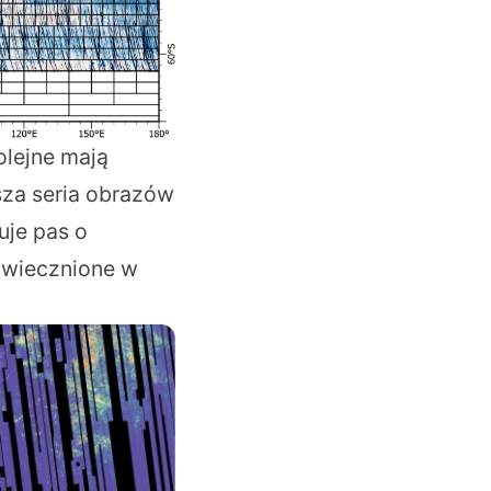
olejne mają
sza seria obrazów
uje pas o
 uwiecznione w