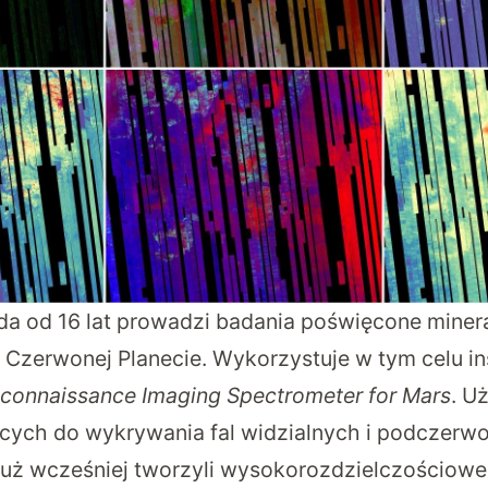
a od 16 lat prowadzi badania poświęcone miner
Czerwonej Planecie. Wykorzystuje w tym celu i
onnaissance Imaging Spectrometer for Mars
. U
cych do wykrywania fal widzialnych i podczer
 już wcześniej tworzyli wysokorozdzielczościow