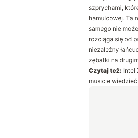
szprychami, któr
hamulcowej. Ta n
samego nie możem
rozciąga się od p
niezależny łańcu
zębatki na drugim
Czytaj też:
Inte
musicie wiedzieć 