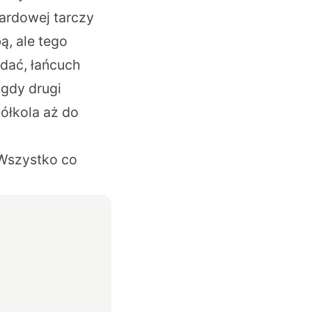
dardowej tarczy
ą, ale tego
dać, łańcuch
 gdy drugi
ółkola aż do
 Wszystko co