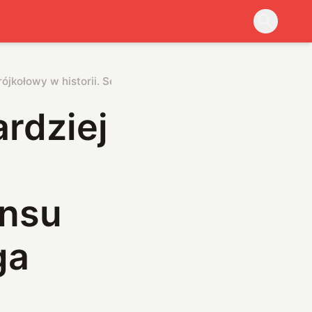
ójkołowy w historii. Sensu nie ma, ale i tak przyciąga uwagę
ardziej
ensu
ga