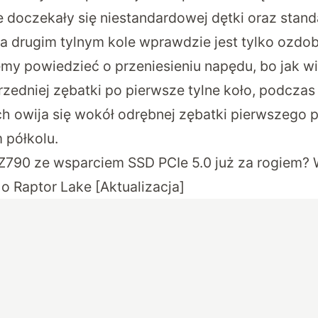
e doczekały się niestandardowej dętki oraz stan
a drugim tylnym kole wprawdzie jest tylko ozdob
y powiedzieć o przeniesieniu napędu, bo jak wi
rzedniej zębatki po pierwsze tylne koło, podczas
ch owija się wokół odrębnej zębatki pierwszego p
 półkolu.
l Z790 ze wsparciem SSD PCIe 5.0 już za rogiem?
o Raptor Lake [Aktualizacja]