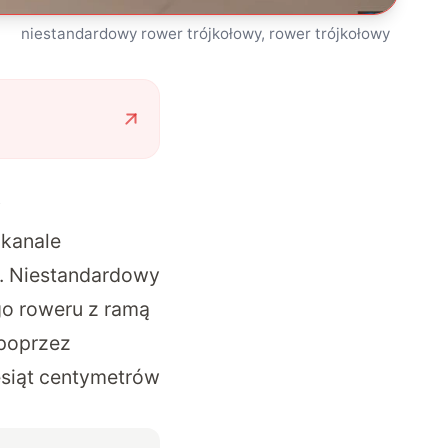
niestandardowy rower trójkołowy, rower trójkołowy
y
 kanale
e. Niestandardowy
go roweru z ramą
 poprzez
iesiąt centymetrów