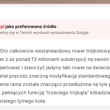
pl
jako preferowane źródło
awimy się w Twoich wynikach wyszukiwania Google
Oto całkowicie niestandardowy rower trójkołow
er z aż ponad 13 milionami subskrypcji na swoim
jektować i stworzyć jedyny taki rower na świeci
stał poprzez znaczną modyfikację standardowe
Sama rama została znacząco przedłużona na tyle
pełniących funkcję “trzeciego trójkąta” kilkadz
istego tylnego koła.