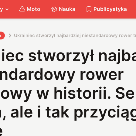
ty
Moto
Nauka
Publicystyka
Ukrainiec stworzył najbardziej niestandardowy rower tr
h
iec stworzył najb
andardowy rower
łowy w historii. S
, ale i tak przycią
ę