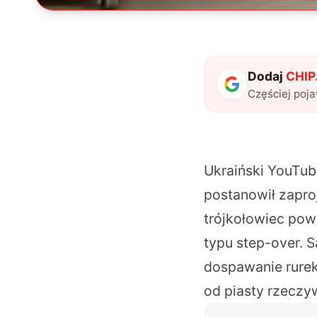
Dodaj
CHIP.
Częściej poj
Ukraiński YouTub
postanowił zapro
trójkołowiec pow
typu step-over. 
dospawanie rurek 
od piasty rzeczyw