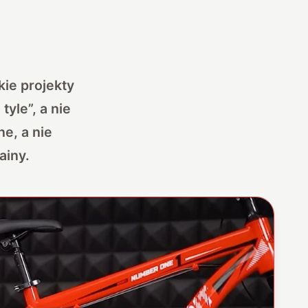
ie projekty
tyle”, a nie
ne, a nie
ainy.