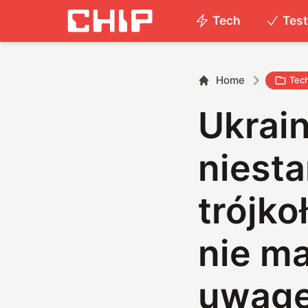
Tech
Tes
Home
Tec
Ukrain
niest
trójko
nie ma
uwag