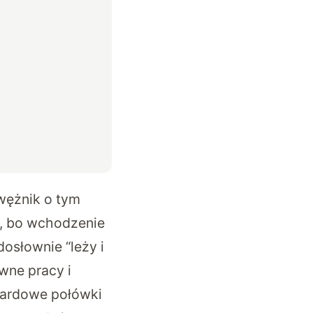
awężnik o tym
e, bo wchodzenie
osłownie “leży i
wne pracy i
ndardowe połówki