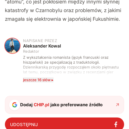
“atomu”, co jest pokłosiem między innymi słynnej
katastrofy w Czarnobylu oraz problemów, z jakimi
zmagała się elektrownia w japońskiej Fukushimie.
NAPISANE PRZEZ
A
Aleksander Kowal
Redaktor
Z wykształcenia romanista (język francuski oraz
hiszpański) ze specjalizacją z traduktologii.
Dziennikarską przygodę rozpocząłem około piętnastu
lat temu, początkowo w związku z recenzjami gier
komputerowych i filmów. Obecnie publikuję
jeszcze 16 słów ▸
zdecydowanie częściej na tematy związane z nauką
oraz technologią. W wolnym czasie uwielbiam
podróżować, śledzić kinowe i książkowe nowości, a
także uprawiać oraz oglądać sport.
Dodaj
CHIP.pl
jako preferowane źródło
UDOSTĘPNIJ