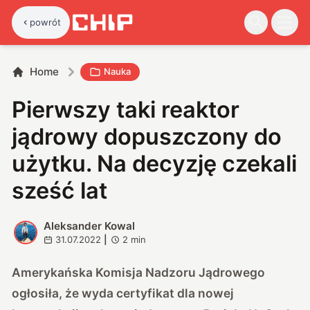
powrót
Home
Nauka
Pierwszy taki reaktor
jądrowy dopuszczony do
użytku. Na decyzję czekali
sześć lat
Aleksander Kowal
A
31.07.2022
|
2
min
Amerykańska Komisja Nadzoru Jądrowego
ogłosiła, że wyda certyfikat dla nowej