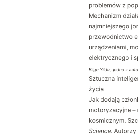
problemów z popu
Mechanizm dział
najmniejszego jo
przewodnictwo el
urządzeniami, mo
elektrycznego i 
Bilge Yildiz, jedna z au
Sztuczna intelig
życia
Jak dodają członk
motoryzacyjne – 
kosmicznym. Szcz
Science
. Autorzy