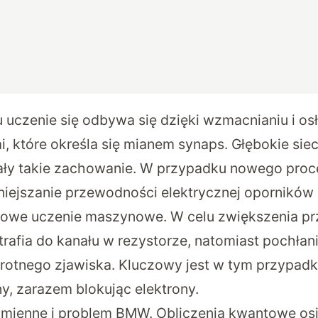
uczenie się odbywa się dzięki wzmacnianiu i os
, które określa się mianem synaps. Głębokie sie
ły takie zachowanie. W przypadku nowego proc
niejszanie przewodności elektrycznej opornikó
gowe uczenie maszynowe. W celu zwiększenia p
trafia do kanału w rezystorze, natomiast pochłan
otnego zjawiska. Kluczowy jest w tym przypadku 
y, zarazem blokując elektrony.
mienne i problem BMW. Obliczenia kwantowe osi