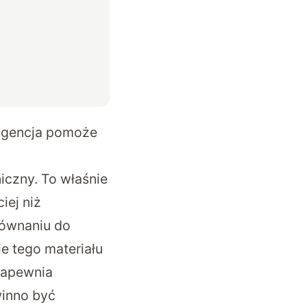
ligencja pomoże
iczny. To właśnie
iej niż
równaniu do
e tego materiału
zapewnia
winno być