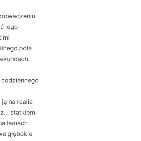
wprowadzeniu
ć jego
kimi
ilnego pola
sekundach.
h codziennego
ją na realia
cz… statkiem
na łamach
owe głębokie