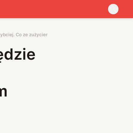
ybciej. Co ze zużyciem energii?
ędzie
m