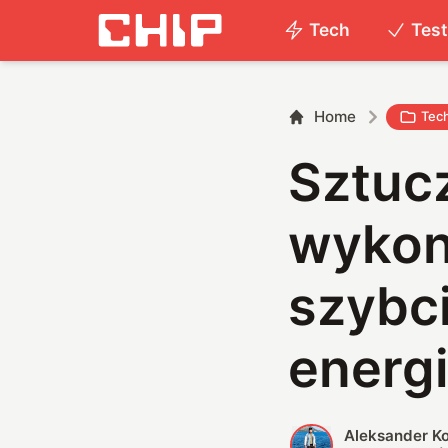
Tech
Tes
Home
Tec
Sztucz
wykon
szybci
energi
Aleksander K
A