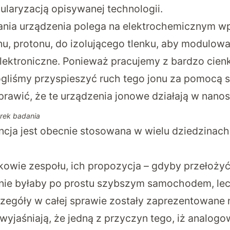
laryzacją opisywanej technologii.
ania urządzenia polega na elektrochemicznym 
nu, protonu, do izolującego tlenku, aby modulowa
ektroniczne. Ponieważ pracujemy z bardzo cien
gliśmy przyspieszyć ruch tego jonu za pomocą s
sprawić, że te urządzenia jonowe działają w nano
torek badania
encja jest obecnie stosowana w wielu dziedzinac
owie zespołu, ich propozycja – gdyby przełożyć 
nie byłaby po prostu szybszym samochodem, le
egóły w całej sprawie zostały zaprezentowane 
 wyjaśniają, że jedną z przyczyn tego, iż analog