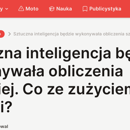
ty
Moto
Nauka
Publicystyka
Sztuczna inteligencja będzie wykonywała obliczenia sz
h
na inteligencja b
ywała obliczenia
ej. Co ze zużycie
i?
owal