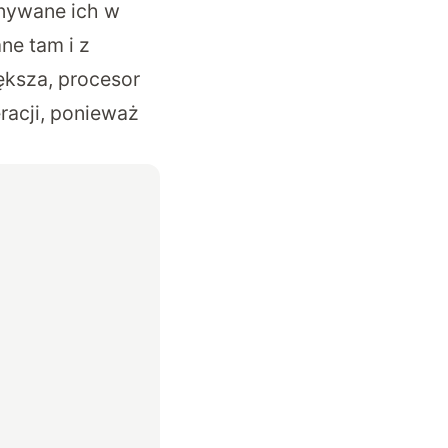
onywane ich w
ne tam i z
ększa, procesor
racji, ponieważ