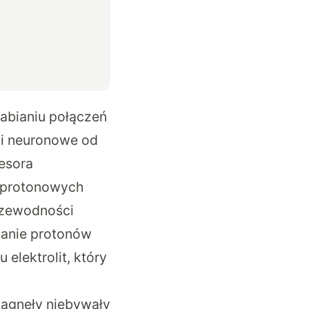
łabianiu połączeń
ci neuronowe od
esora
w protonowych
rzewodności
ianie protonów
elektrolit, który
ągnęły niebywały