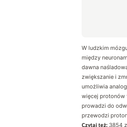
W ludzkim mózgu 
między neuronami
dawna naśladowa
zwiększanie i zm
umożliwia analo
więcej protonów 
prowadzi do odwr
przewodzi proton
3854 z
Czytaj też: