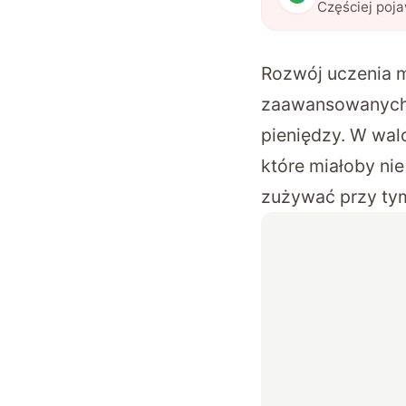
Częściej poj
Rozwój uczenia m
zaawansowanych s
pieniędzy. W wal
które miałoby ni
zużywać przy tym