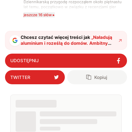
Dziennikarską przygodę rozpocząłem około piętnastu
lat temu, początkowo w związku z recenzjami gier
komputerowych i filmów. Obecnie publikuję
jeszcze 16 słów ▸
zdecydowanie częściej na tematy związane z nauką
oraz technologią. W wolnym czasie uwielbiam
podróżować, śledzić kinowe i książkowe nowości, a
także uprawiać oraz oglądać sport.
Chcesz czytać więcej treści jak
„
Naładują
aluminium i roześlą do domów. Ambitny
plan związany z przechowywaniem
energii
"
?
UDOSTĘPNIJ
TWITTER
Kopiuj