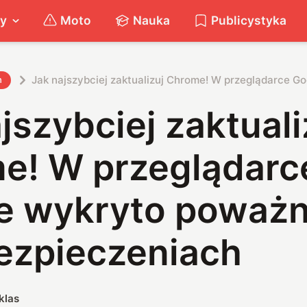
ty
Moto
Nauka
Publicystyka
Jak najszybciej zaktualizuj Chrome! W przeglądarce G
h
jszybciej zaktuali
e! W przeglądarc
e wykryto poważn
ezpieczeniach
klas