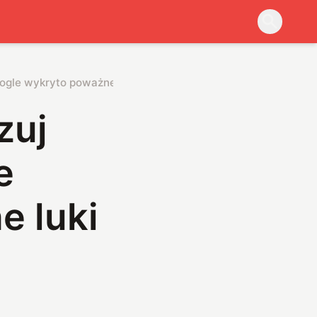
oogle wykryto poważne luki w zabezpieczeniach
zuj
e
e luki