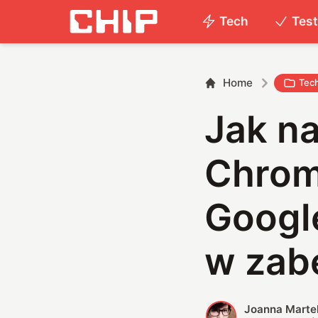
Tech
Tes
Home
Tec
Jak na
Chrom
Googl
w zab
Joanna Marte
J