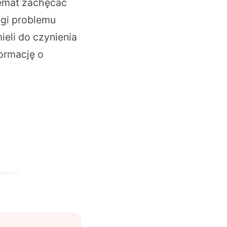
temat zachęcać
agi problemu
ieli do czynienia
formację o
ujemy
wojem
tyce i