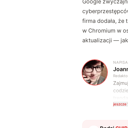
Google zwyczajni
cyberprzestępców
firma dodała, że 
w Chromium w ost
aktualizacji — jak
NAPISA
Joan
J
Redakto
Zajmuj
codzie
trend
jeszcze 
się ze
techn
zakopu
wuxia