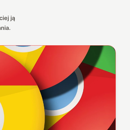
iej ją
nia.