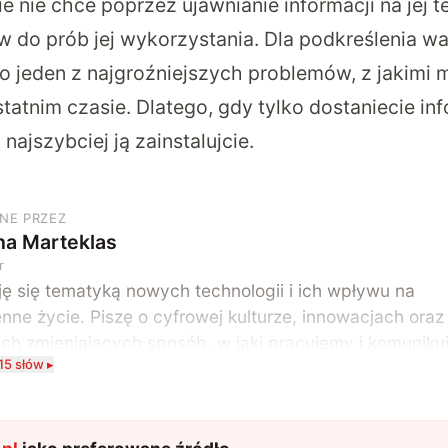
e nie chce poprzez ujawnianie informacji na jej 
 do prób jej wykorzystania. Dla podkreślenia w
to jeden z najgroźniejszych problemów, z jakimi m
atnim czasie. Dlatego, gdy tylko dostaniecie in
 najszybciej ją zainstalujcie.
NE PRZEZ
na Marteklas
r
ę się tematyką nowych technologii i ich wpływu na
nne życie. Piszę o cyfrowej kulturze, innowacjach oraz
ach zmieniających sposób, w jaki pracujemy i komunik
15 słów ▸
 sobą. Szczególnie interesuje mnie relacja między roz
ologii a współczesną popkulturą. W wolnych chwilach
ję się w książkach i komiksach — najczęściej w fantas
.