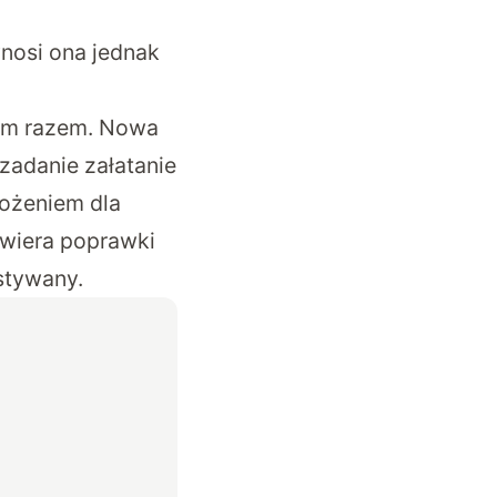
ynosi ona jednak
tym razem. Nowa
zadanie załatanie
ożeniem dla
awiera poprawki
stywany.