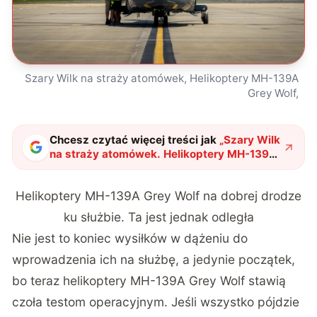
Szary Wilk na straży atomówek, Helikoptery MH-139A
Grey Wolf,
Chcesz czytać więcej treści jak
„
Szary Wilk
na straży atomówek. Helikoptery MH-139A
Grey Wolf zaliczyły kolejny kamień
milowy
"
?
Helikoptery MH-139A Grey Wolf na dobrej drodze
ku służbie. Ta jest jednak odległa
Nie jest to koniec wysiłków w dążeniu do
wprowadzenia ich na służbę, a jedynie początek,
bo teraz helikoptery MH-139A Grey Wolf stawią
czoła testom operacyjnym. Jeśli wszystko pójdzie