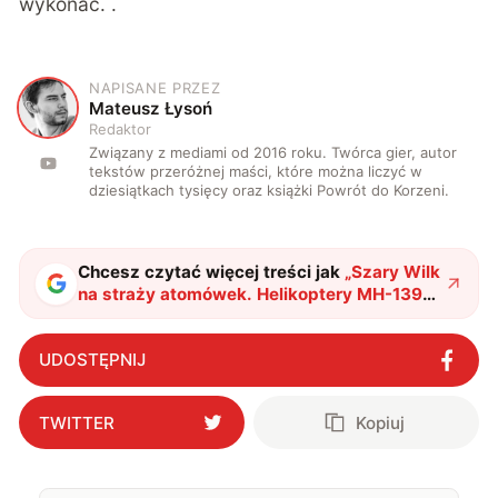
wykonać. .
NAPISANE PRZEZ
M
Mateusz Łysoń
Redaktor
Związany z mediami od 2016 roku. Twórca gier, autor
tekstów przeróżnej maści, które można liczyć w
dziesiątkach tysięcy oraz książki Powrót do Korzeni.
Chcesz czytać więcej treści jak
„
Szary Wilk
na straży atomówek. Helikoptery MH-139A
Grey Wolf zaliczyły kolejny kamień
milowy
"
?
UDOSTĘPNIJ
TWITTER
Kopiuj