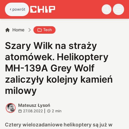
powrót
Home
Tech
Szary Wilk na straży
atomówek. Helikoptery
MH-139A Grey Wolf
zaliczyły kolejny kamień
milowy
Mateusz Łysoń
M
27.08.2022
|
2
min
Cztery wielozadaniowe helikoptery są już w