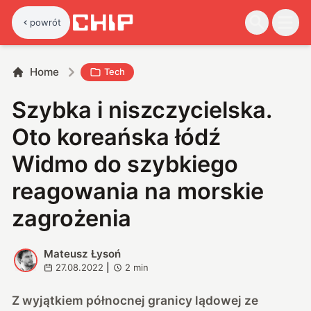
powrót
Home
Tech
Szybka i niszczycielska.
Oto koreańska łódź
Widmo do szybkiego
reagowania na morskie
zagrożenia
Mateusz Łysoń
M
27.08.2022
|
2
min
Z wyjątkiem północnej granicy lądowej ze