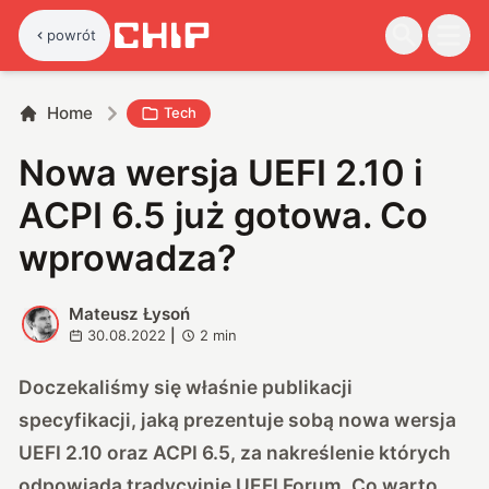
powrót
Home
Tech
Nowa wersja UEFI 2.10 i
ACPI 6.5 już gotowa. Co
wprowadza?
Mateusz Łysoń
M
30.08.2022
|
2
min
Doczekaliśmy się właśnie publikacji
specyfikacji, jaką prezentuje sobą nowa wersja
UEFI 2.10 oraz ACPI 6.5, za nakreślenie których
odpowiada tradycyjnie UEFI Forum. Co warto