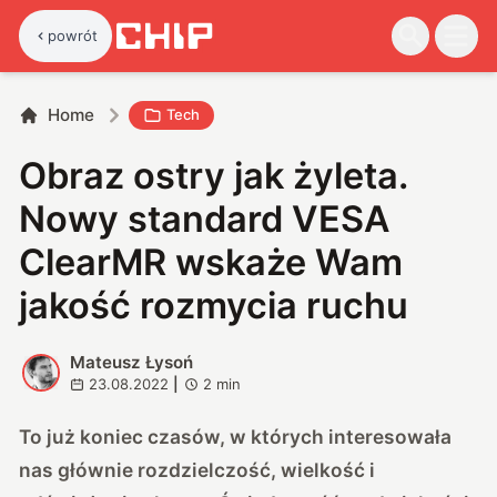
powrót
Home
Tech
Obraz ostry jak żyleta.
Nowy standard VESA
ClearMR wskaże Wam
jakość rozmycia ruchu
Mateusz Łysoń
M
23.08.2022
|
2
min
To już koniec czasów, w których interesowała
nas głównie rozdzielczość, wielkość i