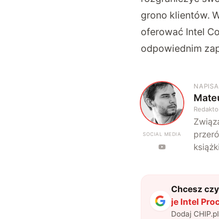
grono klientów. 
oferować Intel Co
odpowiednim za
NAPISA
Mate
M
Redakto
Związa
przeró
SOCIAL MEDIA
książk
Chcesz czyt
je Intel Pr
Dodaj CHIP.p