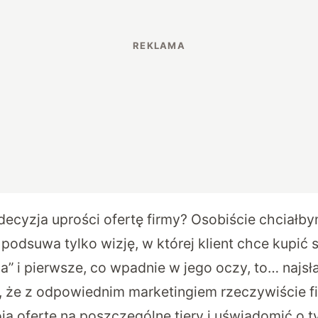
decyzja uprości ofertę firmy? Osobiście chciałby
odsuwa tylko wizję, w której klient chce kupić s
a” i pierwsze, co wpadnie w jego oczy, to… najsł
, że z odpowiednim marketingiem rzeczywiście fi
ją ofertę na poszczególne tiery i uświadomić o t