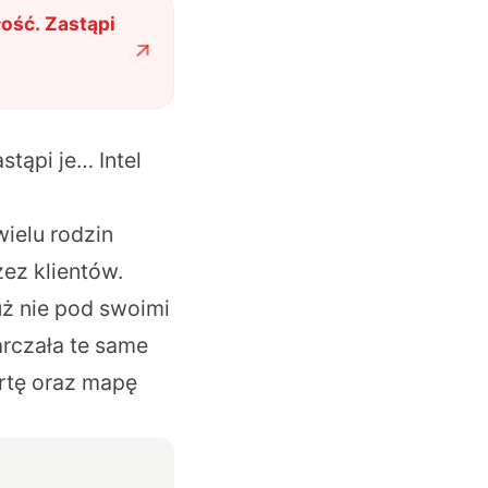
łość. Zastąpi
stąpi je… Intel
ielu rodzin
ez klientów.
uż nie pod swoimi
rczała te same
ertę oraz mapę