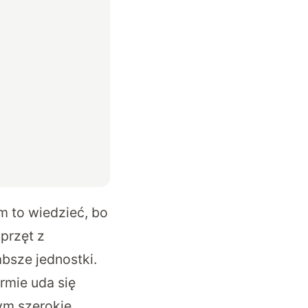
m to wiedzieć, bo
przęt z
absze jednostki.
rmie uda się
ym szerokie