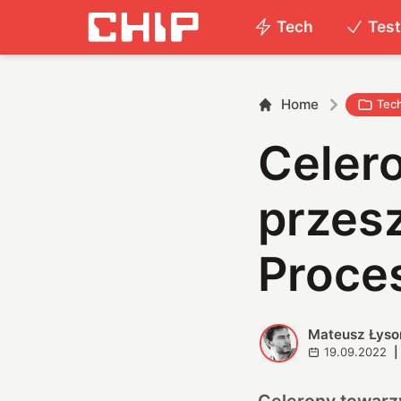
Tech
Tes
Home
Tec
Celero
przesz
Proce
Mateusz Łyso
M
19.09.2022
|
Celerony towarzy