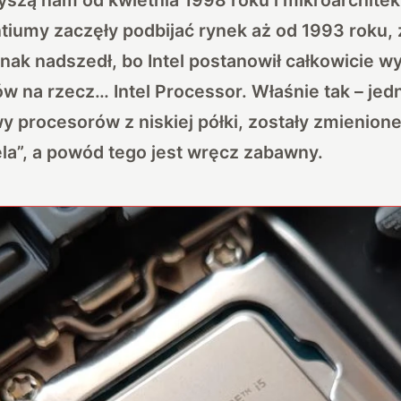
iumy zaczęły podbijać rynek aż od 1993 roku, 
dnak nadszedł, bo Intel postanowił całkowicie wy
 na rzecz… Intel Processor. Właśnie tak – je
y procesorów z niskiej półki, zostały zmienion
la”, a powód tego jest wręcz zabawny.