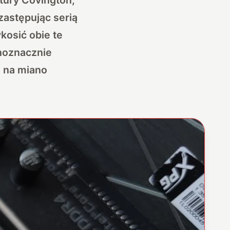
zastępując serią
kosić obie te
dnoznacznie
e na miano