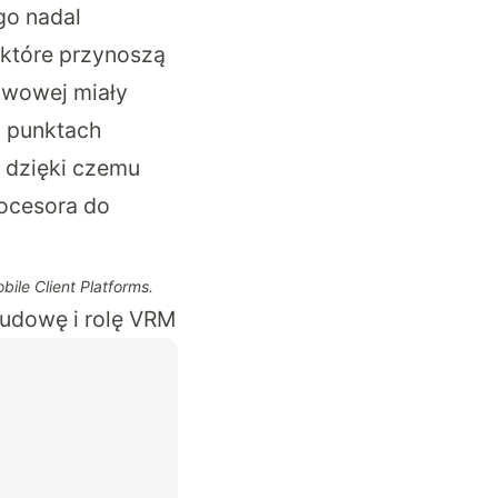
go nadal
 które przynoszą
awowej miały
h punktach
, dzięki czemu
ocesora do
ile Client Platforms.
budowę i rolę VRM