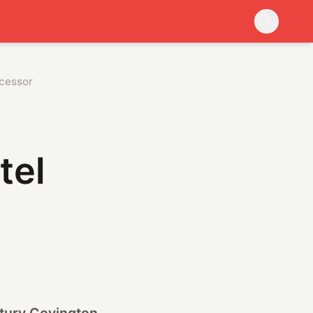
ocessor
tel
tury Covington,