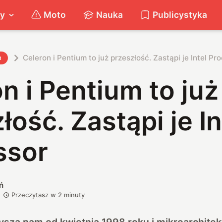
ty
Moto
Nauka
Publicystyka
Celeron i Pentium to już przeszłość. Zastąpi je Intel Pr
h
n i Pentium to już
łość. Zastąpi je In
ssor
ń
Przeczytasz w
2
minuty
szą nam od kwietnia 1998 roku i mikroarchitek