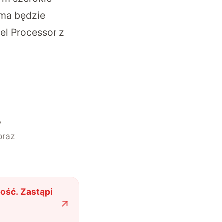
rma będzie
tel Processor z
w
oraz
łość. Zastąpi