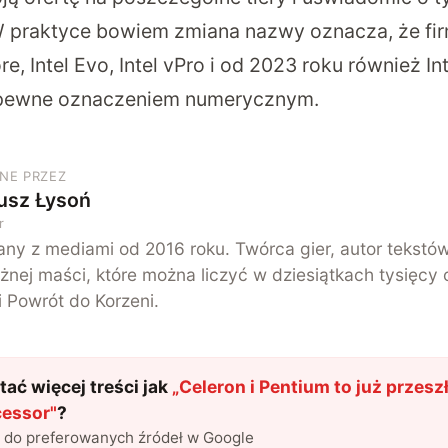
W praktyce bowiem zmiana nazwy oznacza, że fi
re, Intel Evo, Intel vPro i od 2023 roku również In
pewne oznaczeniem numerycznym.
NE PRZEZ
usz Łysoń
r
ny z mediami od 2016 roku. Twórca gier, autor tekstó
żnej maści, które można liczyć w dziesiątkach tysięcy 
i Powrót do Korzeni.
ać więcej treści jak
„
Celeron i Pentium to już przesz
ocessor
"
?
l do preferowanych źródeł w Google