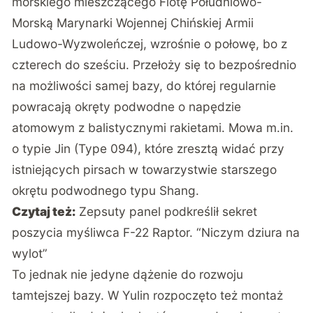
morskiego mieszczącego Flotę Południowo-
Morską Marynarki Wojennej Chińskiej Armii
Ludowo-Wyzwoleńczej, wzrośnie o połowę, bo z
czterech do sześciu. Przełoży się to bezpośrednio
na możliwości samej bazy, do której regularnie
powracają okręty podwodne o napędzie
atomowym z balistycznymi rakietami. Mowa m.in.
o typie Jin (Type 094), które zresztą widać przy
istniejących pirsach w towarzystwie starszego
okrętu podwodnego typu Shang.
Czytaj też:
Zepsuty panel podkreślił sekret
poszycia myśliwca F-22 Raptor. “Niczym dziura na
wylot”
To jednak nie jedyne dążenie do rozwoju
tamtejszej bazy. W Yulin rozpoczęto też montaż