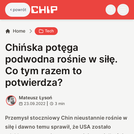
powrót
Home
Tech
Chińska potęga
podwodna rośnie w siłę.
Co tym razem to
potwierdza?
Mateusz Łysoń
M
23.09.2022
|
3
min
Przemysł stoczniowy Chin nieustannie rośnie w
siłę i dawno temu sprawił, że USA zostało