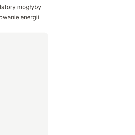
latory mogłyby
owanie energii