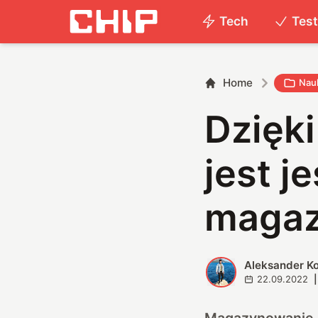
Tech
Tes
Home
Nauk
Dzięki
jest j
magaz
Aleksander K
A
22.09.2022
|
Magazynowanie e