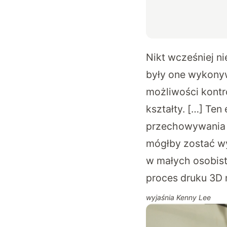
Nikt wcześniej n
były one wykonyw
możliwości kontr
kształty. […] Ten
przechowywania e
mógłby zostać wy
w małych osobis
proces druku 3D 
wyjaśnia Kenny Lee