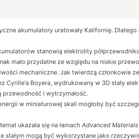
yczne akumulatory uratowały Kalifornię. Dlatego
umulatorów stanowią elektrolity półprzewodniko
dnak mało przydatne ze względu na niskie przew
iwości mechaniczne. Jak twierdzą członkowie z
z Cyrille’a Boyera, wydrukowany w 3D stały elek
 przewodność i wytrzymałość.
ergii w miniaturowej skali mogłoby być szczeg
n temat ukazała się na łamach
Advanced Materials
anie stałym mogą być wykorzystane jako rzeczywis