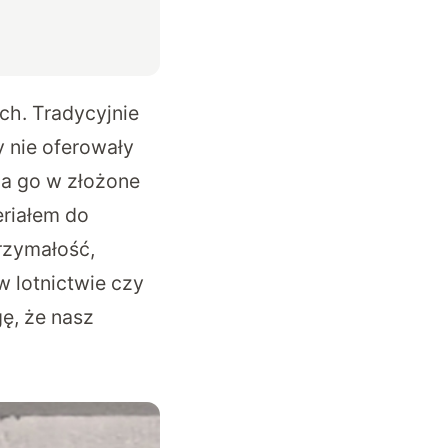
ch. Tradycyjnie
 nie oferowały
ia go w złożone
eriałem do
rzymałość,
w lotnictwie czy
ę, że nasz