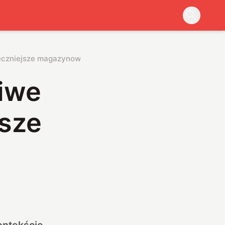
teczniejsze magazynowanie energii
liwe
jsze
ontekście