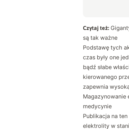
Gigant
Czytaj też:
są tak ważne
Podstawę tych ak
czas były one je
bądź słabe właśc
kierowanego prze
zapewnia wysoką
Magazynowanie en
medycynie
Publikacja na te
elektrolity w st