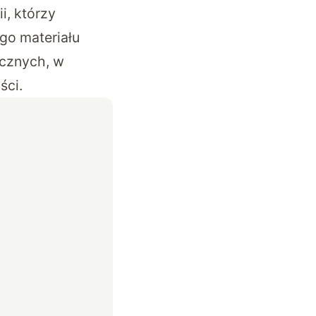
i, którzy
go materiału
cznych, w
ści.