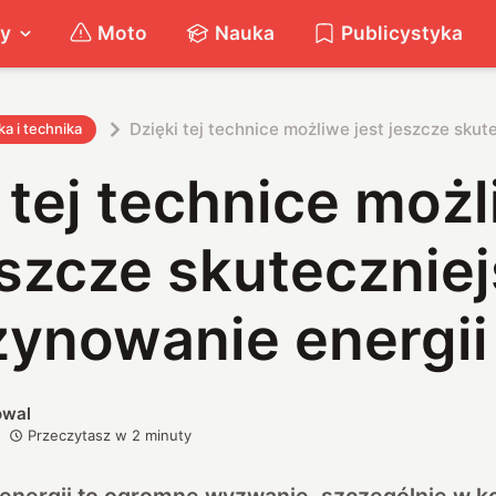
ty
Moto
Nauka
Publicystyka
Dzięki tej technice możliwe jest jeszcze sku
a i technika
 tej technice moż
eszcze skutecznie
ynowanie energii
owal
Przeczytasz w
2
minuty
nergii to ogromne wyzwanie, szczególnie w k