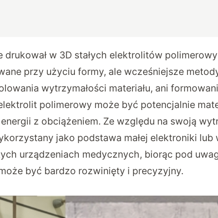
ie drukował w 3D stałych elektrolitów polimerowy
ane przy użyciu formy, ale wcześniejsze metody
olowania wytrzymałości materiału, ani formowan
 elektrolit polimerowy może być potencjalnie mat
nergii z obciążeniem. Ze względu na swoją wyt
korzystany jako podstawa małej elektroniki lub 
tych urządzeniach medycznych, biorąc pod uwag
może być bardzo rozwinięty i precyzyjny.