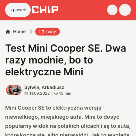
powrót
Home
Testy
Test Mini Cooper SE. Dwa
razy modnie, bo to
elektryczne Mini
Sylwia, Arkadiusz
S
A
11.09.2022
|
13
min
Mini Cooper SE to elektryczna wersja
niewielkiego, miejskiego auta. Mini to dosyć
popularny widok na polskich ulicach i są to auta,
które kocha się, albo nienawidzi. Jak to wygląda