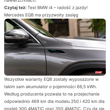
systemu tłumienia drgań, będziecie zadowoleni.
Bardzo ładnie wyłapuje nierówności i potraktuje
Wasze tyłki łagodnie nawet na średniej jakości
nawierzchniach.
Czytaj też:
Test BMW i4 – radość z jazdy!
Mercedes EQB ma przyzwoity zasięg
Wszystkie warianty EQB zostały wyposażone w