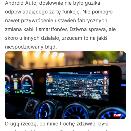
przez kanały na YouTubie (co było widać po
historii nazw parowanych smartfonów) i było
widać, że u nich funkcja jest i działa. W naszym
przypadku w miejscu, gdzie uruchamia się
Android Auto, dosłownie nie było guzika
odpowiadającego za tę funkcję. Nie pomogło
nawet przywrócenie ustawień fabrycznych,
zmiana kabli i smartfonów. Dziwna sprawa, ale
skoro u innych działało, zrzucam to na jakiś
niespodziewany błąd.