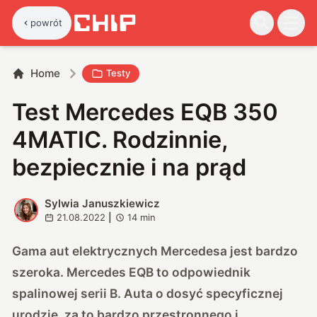
powrót
Home
Testy
Test Mercedes EQB 350
4MATIC. Rodzinnie,
bezpiecznie i na prąd
Sylwia Januszkiewicz
S
21.08.2022
|
14
min
Gama aut elektrycznych Mercedesa jest bardzo
szeroka. Mercedes EQB to odpowiednik
spalinowej serii B. Auta o dosyć specyficznej
urodzie, za to bardzo przestronnego i