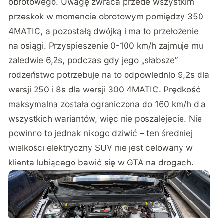
silnikowych – EQB 250 o mocy 190 KM i 385 Nm
momentu obrotowego, EQB 300 4MATIC o mocy
228 KM i 390 Nm momentu obrotowego oraz EQB
350 4MATIC o mocy 292 KM i 520 Nm momentu
obrotowego. Uwagę zwraca przede wszystkim
przeskok w momencie obrotowym pomiędzy 350
4MATIC, a pozostałą dwójką i ma to przełożenie
na osiągi. Przyspieszenie 0-100 km/h zajmuje mu
zaledwie 6,2s, podczas gdy jego „słabsze”
rodzeństwo potrzebuje na to odpowiednio 9,2s dla
wersji 250 i 8s dla wersji 300 4MATIC. Prędkość
maksymalna została ograniczona do 160 km/h dla
wszystkich wariantów, więc nie poszalejecie. Nie
powinno to jednak nikogo dziwić – ten średniej
wielkości elektryczny SUV nie jest celowany w