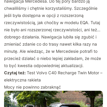
Drugą rzeczą, co mnie trochę zdziwiło, była
nawigacja Mercedesa. Do tej pory bardzo ją
chwaliliśmy i chętnie korzystaliśmy. Szczególnie
jeśli była dostępna w opcji z rozszerzoną
rzeczywistością,
jak choćby w modelu EQA
. Tutaj
nie było ani rozszerzonej rzeczywistości, ani też…
dobrego działania. Nawigacja lubiła się zgubić i
zmieniać zdanie co do trasy nawet kilka razy na
minutę. Ale wiedząc, że w Mercedesie potrafi to
przecież działać o niebo lepiej zakładam, że może
to być kwestia odpowiedniej aktualizacji.
Czytaj też:
Test Volvo C40 Recharge Twin Motor –