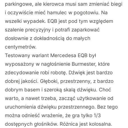
świetnie działający system kamer. Możemy
podejrzeć widok każdej z nich, albo zdać się na
widok360. Uzupełnieniem jest asystent
parkowania. Auto same wjedzie w miejsce
parkingowe, ale kierowca musi sam zmieniać biegi
i oczywiście mieć hamulec w pogotowiu. Na
wszelki wypadek. EQB jest pod tym względem
szalenie precyzyjny i potrafi zaparkować
dosłownie z dokładnością do małych
centymetrów.
Testowany wariant Mercedesa EQB był
wyposażony w nagłośnienie Burmester, które
zdecydowanie robi robotę. Dźwięk jest bardzo
dobrej jakości. Głęboki, przestrzenny, z bardzo
dobrym basem i szeroką skalą dźwięku. Choć