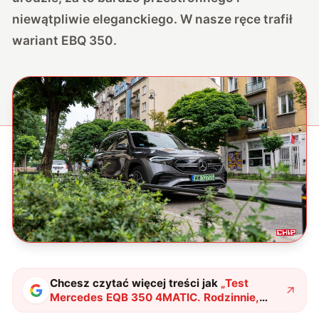
niewątpliwie eleganckiego. W nasze ręce trafił
wariant EBQ 350.
Chcesz czytać więcej treści jak
„
Test
Mercedes EQB 350 4MATIC. Rodzinnie,
bezpiecznie i na prąd
"
?