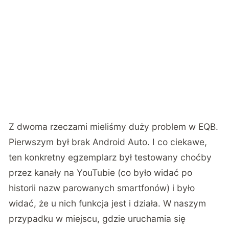
warto, a nawet trzeba, zacząć użytkowanie od
uruchomienia dźwięku przestrzennego. Bez tego
można odnieść wrażenie, że gra tylko 1/3
dostępnych głośników. Różnica jest kolosalna.
Z dwoma rzeczami mieliśmy duży problem w EQB.
Pierwszym był brak Android Auto. I co ciekawe,
ten konkretny egzemplarz był testowany choćby