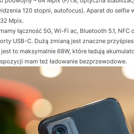
t podwójny – 64 Mpix (F/1.8, optyczna stabilizacj
widzenia 120 stopni, autofocus). Aparat do selfie
 32 Mpix.
amy łączność 5G, Wi-Fi ac, Bluetooth 5.1, NFC d
porty USB-C. Dużą zmianą jest znaczne przyśpie
i jest to maksymalnie 68W, które ładują akumula
spozycji mam też ładowanie bezprzewodowe.