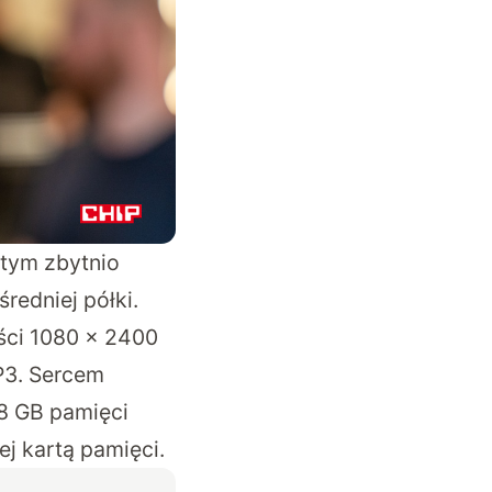
 tym zbytnio
redniej półki.
ści 1080 x 2400
P3. Sercem
8 GB pamięci
j kartą pamięci.