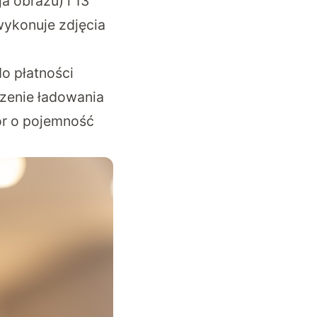
a obrazu) i 13
 wykonuje zdjęcia
o płatności
szenie ładowania
tor o pojemność