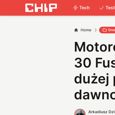
Tech
Tes
Home
Smar
Motoro
30 Fus
dużej
dawno
Arkadiusz Dz
A