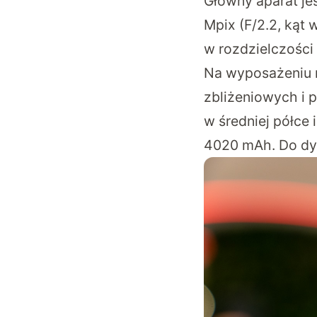
Główny aparat jes
Mpix (F/2.2, kąt 
w rozdzielczości
Na wyposażeniu m
zbliżeniowych i 
w średniej półce 
4020 mAh. Do dy