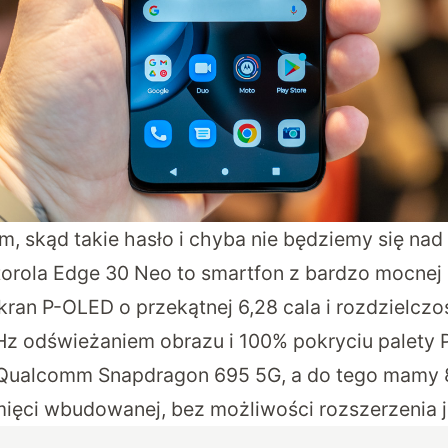
m, skąd takie hasło i chyba nie będziemy się nad
orola Edge 30 Neo to smartfon z bardzo mocnej ś
an P-OLED o przekątnej 6,28 cala i rozdzielczo
0 Hz odświeżaniem obrazu i 100% pokryciu palety 
 Qualcomm Snapdragon 695 5G, a do tego mamy 
ięci wbudowanej, bez możliwości rozszerzenia je