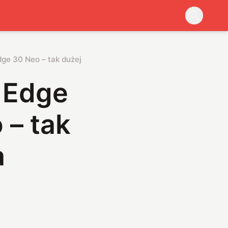
Edge 30 Neo – tak dużej premiery Motorola dawno nie miała
, Edge
 – tak
a