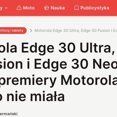
ty
Moto
Nauka
Publicystyka
Motorola Edge 30 Ultra, Edge 30 Fusion i 
tfony i tablety
la Edge 30 Ultra
ion i Edge 30 Neo
 premiery Motorol
 nie miała
iermański