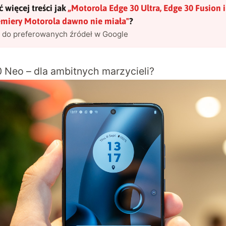
 więcej treści jak
„
Motorola Edge 30 Ultra, Edge 30 Fusion 
emiery Motorola dawno nie miała
"
?
l do preferowanych źródeł w Google
 Neo – dla ambitnych marzycieli?