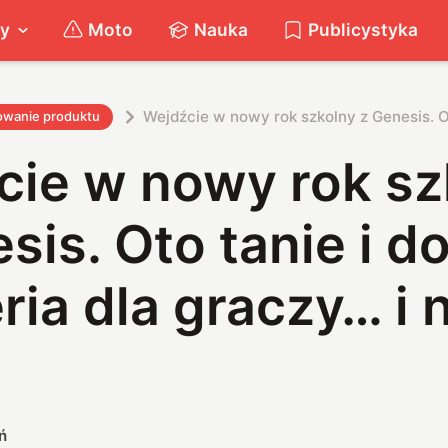
ty
Moto
Nauka
Publicystyka
Wejdźcie w nowy rok szkolny z Genesis. Ot
owanie produktu
cie w nowy rok sz
sis. Oto tanie i d
ria dla graczy… i 
ń