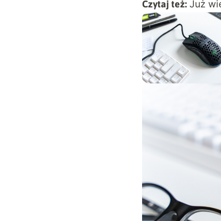
Już wi
Czytaj też: