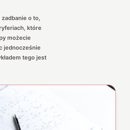
zadbanie o to,
yferiach, które
upy możecie
ąc jednocześnie
ykładem tego jest