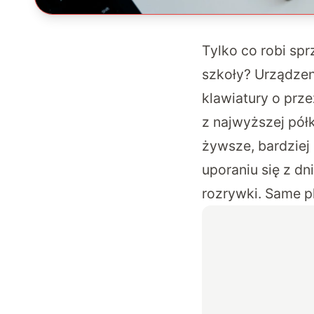
Tylko co robi sp
szkoły? Urządzeni
klawiatury o prz
z najwyższej półk
żywsze, bardziej 
uporaniu się z d
rozrywki. Same p