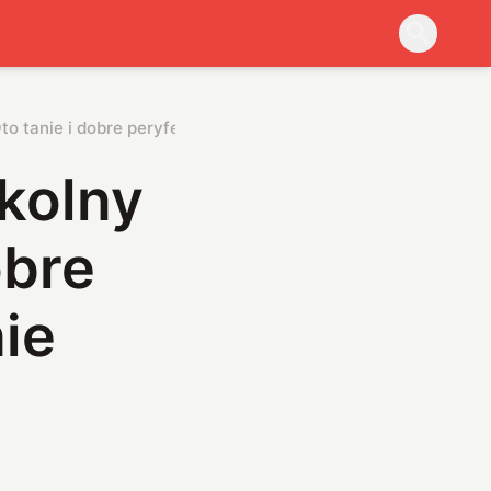
o tanie i dobre peryferia dla graczy… i nie tylko
kolny
obre
nie