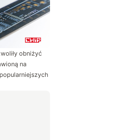
zwoliły obniżyć
awioną na
jpopularniejszych