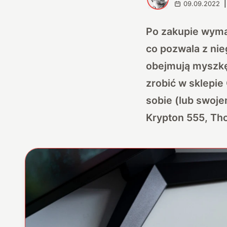
09.09.2022
|
Po zakupie wyma
co pozwala z ni
obejmują myszkę,
zrobić w sklepie
sobie (lub swoje
Krypton 555, Tho