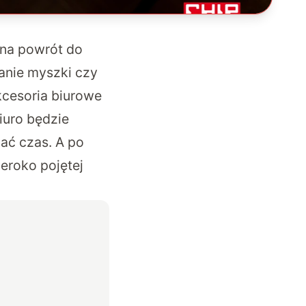
 na powrót do
tanie myszki czy
kcesoria biurowe
iuro będzie
zać czas. A po
eroko pojętej