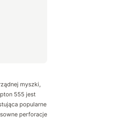
rządnej myszki,
pton 555 jest
tująca popularne
osowne perforacje